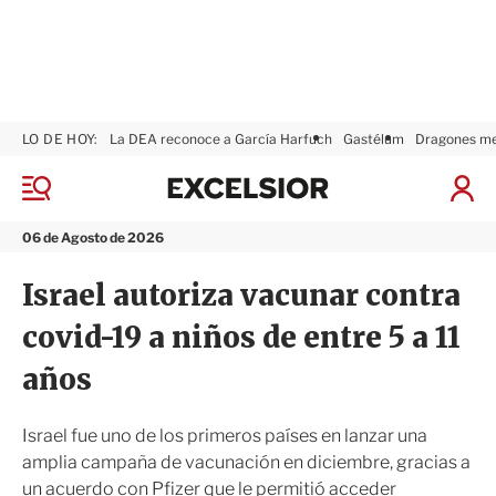
LO DE HOY:
La DEA reconoce a García Harfuch
Gastélum
Dragones m
E
x
M
I
c
e
n
n
e
i
06 de Agosto de 2026
ú
l
c
s
i
Israel autoriza vacunar contra
i
a
o
r
covid-19 a niños de entre 5 a 11
r
S
e
años
s
i
ó
Israel fue uno de los primeros países en lanzar una
n
amplia campaña de vacunación en diciembre, gracias a
un acuerdo con Pfizer que le permitió acceder