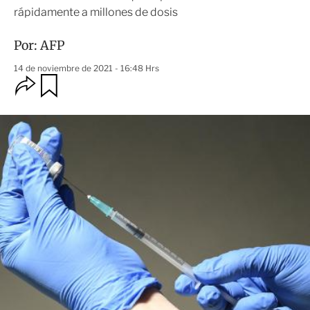
rápidamente a millones de dosis
Por:
AFP
14 de noviembre de 2021 - 16:48 Hrs
O
G
u
p
a
c
r
i
d
o
a
n
r
e
s
d
e
c
o
m
p
a
r
t
i