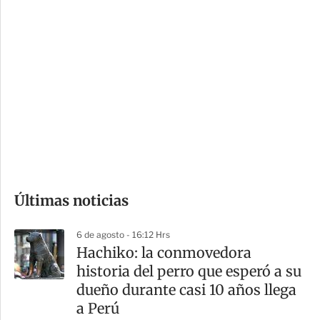
c
a
i
r
o
d
n
a
e
r
s
d
e
c
o
Últimas noticias
m
p
6 de agosto - 16:12 Hrs
a
Hachiko: la conmovedora
r
historia del perro que esperó a su
t
dueño durante casi 10 años llega
i
a Perú