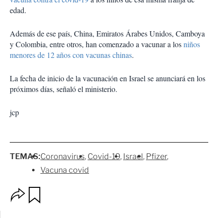
edad.
Además de ese país, China, Emiratos Árabes Unidos, Camboya
y Colombia, entre otros, han comenzado a vacunar a los
niños
menores de 12 años con vacunas chinas
.
La fecha de inicio de la vacunación en Israel se anunciará en los
próximos días, señaló el ministerio.
jcp
TEMAS:
Coronavirus
Covid-19
Israel
Pfizer
Vacuna covid
O
G
p
u