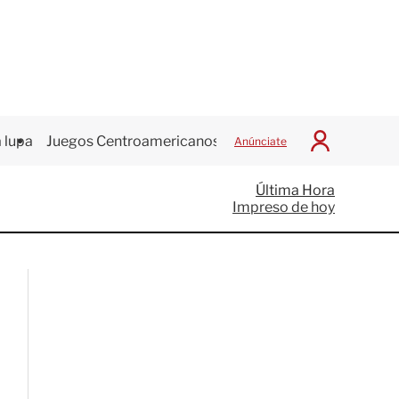
 lupa
Juegos Centroamericanos
Anúnciate
I
n
i
Última Hora
c
Impreso de hoy
i
a
r
S
e
s
i
ó
n