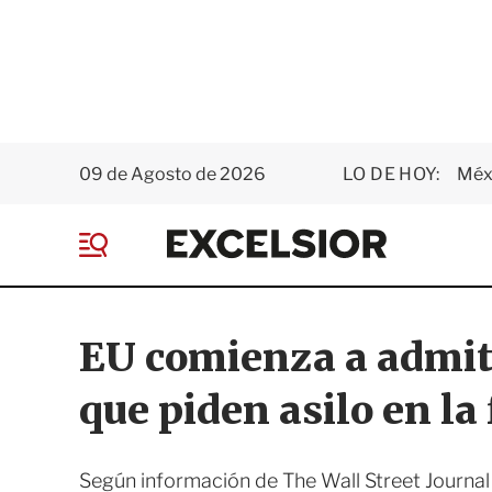
09 de Agosto de 2026
LO DE HOY:
Méxi
E
x
M
c
e
e
n
l
ú
s
EU comienza a admit
i
o
que piden asilo en la
r
Según información de The Wall Street Journal 