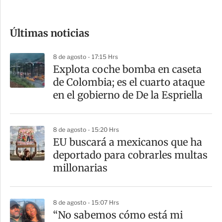
c
o
Últimas noticias
m
p
8 de agosto - 17:15 Hrs
a
Explota coche bomba en caseta
r
de Colombia; es el cuarto ataque
t
en el gobierno de De la Espriella
i
r
8 de agosto - 15:20 Hrs
EU buscará a mexicanos que ha
deportado para cobrarles multas
millonarias
8 de agosto - 15:07 Hrs
“No sabemos cómo está mi