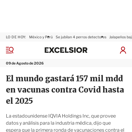
LO DE HOY:
México y Perú
Se jubilan 4 perros detectores
Jalapeños baj
E
x
M
I
c
e
n
n
e
i
09 de Agosto de 2026
ú
l
c
s
i
El mundo gastará 157 mil mdd
i
a
o
r
en vacunas contra Covid hasta
r
S
e
el 2025
s
i
ó
La estadounidense IQVIA Holdings Inc, que provee
n
datos y análisis para la industria médica, dijo que
espera que la primera ronda de vacunaciones contra el