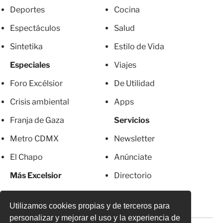
Deportes
Cocina
Espectáculos
Salud
Sintetika
Estilo de Vida
Especiales
Viajes
Foro Excélsior
De Utilidad
Crisis ambiental
Apps
Franja de Gaza
Servicios
Metro CDMX
Newsletter
El Chapo
Anúnciate
Más Excelsior
Directorio
Mujeres
Suscripciones
Utilizamos cookies propias y de terceros para
personalizar y mejorar el uso y la experiencia de