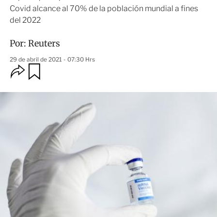
Covid alcance al 70% de la población mundial a fines
del 2022
Por:
Reuters
29 de abril de 2021 - 07:30 Hrs
O
G
u
p
a
c
r
i
d
o
a
n
r
e
s
d
e
c
o
m
p
a
r
t