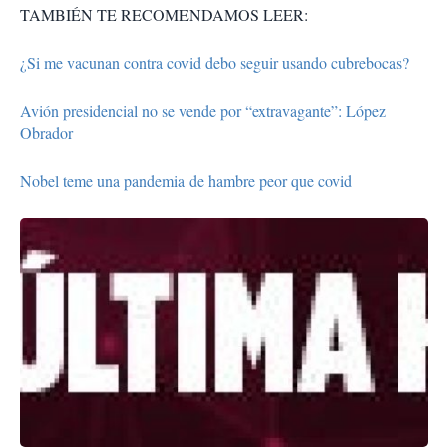
TAMBIÉN TE RECOMENDAMOS LEER:
¿Si me vacunan contra covid debo seguir usando cubrebocas?
Avión presidencial no se vende por “extravagante”: López
Obrador
Nobel teme una pandemia de hambre peor que covid