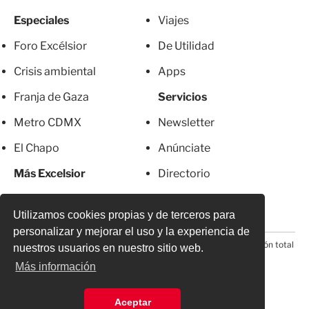
Especiales
Viajes
Foro Excélsior
De Utilidad
Crisis ambiental
Apps
Franja de Gaza
Servicios
Metro CDMX
Newsletter
El Chapo
Anúnciate
Más Excelsior
Directorio
Mujeres
Suscripciones
Utilizamos cookies propias y de terceros para
personalizar y mejorar el uso y la experiencia de
© 2026 Todos los derechos reservados. Prohibida la reproducción total
nuestros usuarios en nuestro sitio web.
o parcial, incluyendo cualquier medio electrónico*
Más información
Aceptar