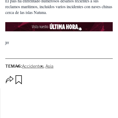
El país ha enfrentado numerosos desafíos recientes a sus
reclamos marítimos, incluidos varios incidentes con naves chinas
cerca de las islas Natuna.
jrr
TEMAS:
Accidentes
Asia
O
G
p
u
c
a
i
r
o
d
n
a