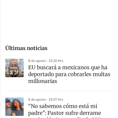
e
r
s
d
e
c
o
Últimas noticias
m
p
8 de agosto - 15:20 Hrs
a
EU buscará a mexicanos que ha
r
deportado para cobrarles multas
t
millonarias
i
r
8 de agosto - 15:07 Hrs
“No sabemos cómo está mi
padre”: Pastor sufre derrame