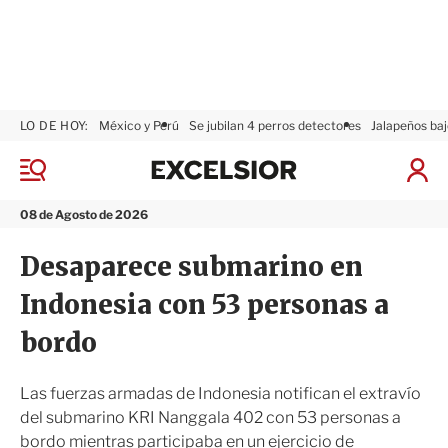
LO DE HOY:
México y Perú
Se jubilan 4 perros detectores
Jalapeños baj
E
x
M
I
c
e
n
n
e
i
08 de Agosto de 2026
ú
l
c
s
i
Desaparece submarino en
i
a
o
r
Indonesia con 53 personas a
r
S
e
bordo
s
i
ó
Las fuerzas armadas de Indonesia notifican el extravío
n
del submarino KRI Nanggala 402 con 53 personas a
bordo mientras participaba en un ejercicio de