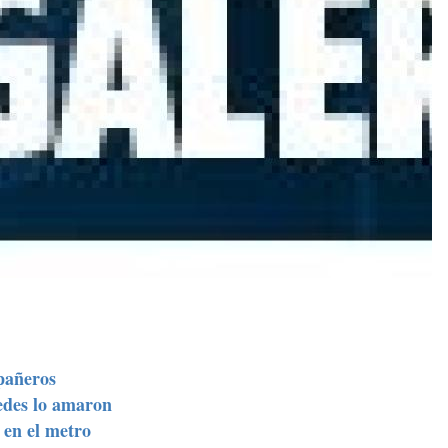
mpañeros
redes lo amaron
 en el metro