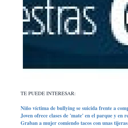
TE PUEDE INTERESAR:
Niño víctima de bullying se suicida frente a co
Joven ofrece clases de 'mate' en el parque y en 
Graban a mujer comiendo tacos con unas tijeras