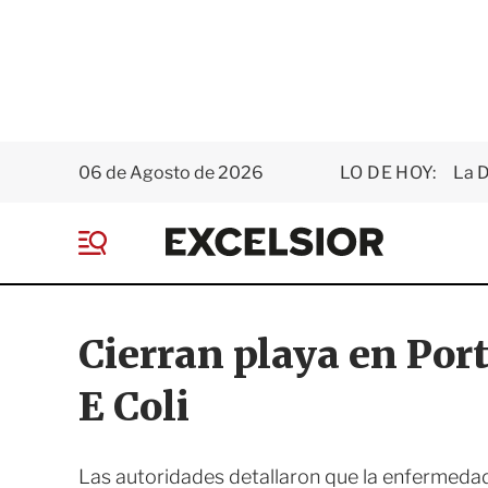
06 de Agosto de 2026
LO DE HOY:
La D
E
x
M
c
e
e
n
l
ú
s
Cierran playa en Port
i
o
E Coli
r
Las autoridades detallaron que la enfermedad