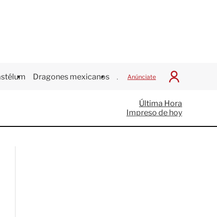
stélum
Dragones mexicanos
Juegos Centroamericanos
Anúnciate
I
n
i
Última Hora
c
Impreso de hoy
i
a
r
S
e
s
i
ó
n