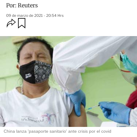
Por:
Reuters
09 de marzo de 2021 - 20:54 Hrs
O
G
u
p
a
c
r
i
d
o
a
n
r
e
s
d
e
c
o
m
p
a
r
t
i
r
China lanza 'pasaporte sanitario' ante crisis por el covid