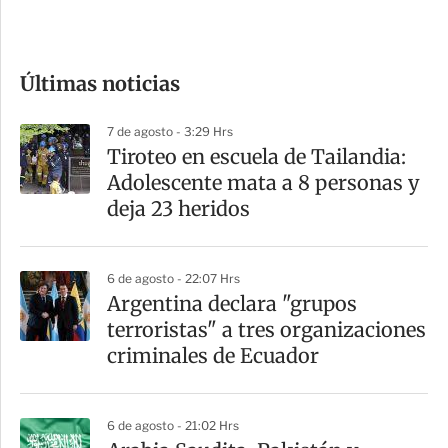
e
c
o
Últimas noticias
m
p
7 de agosto - 3:29 Hrs
a
Tiroteo en escuela de Tailandia:
r
Adolescente mata a 8 personas y
t
deja 23 heridos
i
r
6 de agosto - 22:07 Hrs
Argentina declara "grupos
terroristas" a tres organizaciones
criminales de Ecuador
6 de agosto - 21:02 Hrs