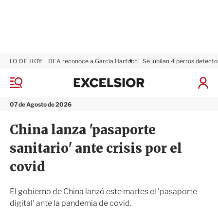
LO DE HOY:
DEA reconoce a García Harfuch
Se jubilan 4 perros detecto
E
x
M
I
c
e
n
n
e
i
07 de Agosto de 2026
ú
l
c
s
i
China lanza 'pasaporte
i
a
o
r
sanitario' ante crisis por el
r
S
e
covid
s
i
ó
El gobierno de China lanzó este martes el 'pasaporte
n
digital' ante la pandemia de covid.