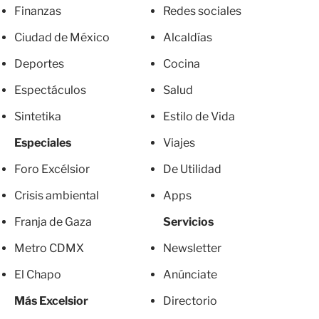
Finanzas
Redes sociales
Ciudad de México
Alcaldías
Deportes
Cocina
Espectáculos
Salud
Sintetika
Estilo de Vida
Especiales
Viajes
Foro Excélsior
De Utilidad
Crisis ambiental
Apps
Franja de Gaza
Servicios
Metro CDMX
Newsletter
El Chapo
Anúnciate
Más Excelsior
Directorio