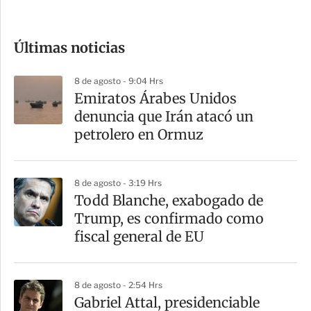
c
o
Últimas noticias
m
p
8 de agosto - 9:04 Hrs
a
Emiratos Árabes Unidos
r
denuncia que Irán atacó un
t
petrolero en Ormuz
i
r
8 de agosto - 3:19 Hrs
Todd Blanche, exabogado de
Trump, es confirmado como
fiscal general de EU
8 de agosto - 2:54 Hrs
Gabriel Attal, presidenciable