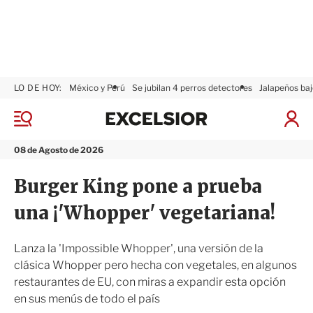
LO DE HOY:
México y Perú
Se jubilan 4 perros detectores
Jalapeños baj
E
x
M
I
c
e
n
n
e
i
08 de Agosto de 2026
ú
l
c
s
i
Burger King pone a prueba
i
a
o
r
una ¡'Whopper' vegetariana!
r
S
e
s
Lanza la 'Impossible Whopper', una versión de la
i
clásica Whopper pero hecha con vegetales, en algunos
ó
restaurantes de EU, con miras a expandir esta opción
n
en sus menús de todo el país