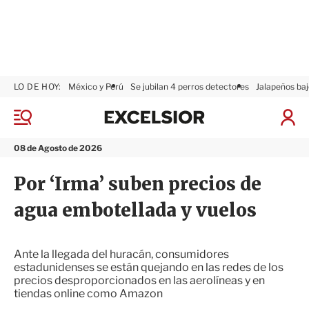
LO DE HOY:
México y Perú
Se jubilan 4 perros detectores
Jalapeños baj
E
x
M
I
c
e
n
n
e
i
08 de Agosto de 2026
ú
l
c
s
i
Por ‘Irma’ suben precios de
i
a
o
r
agua embotellada y vuelos
r
S
e
s
i
Ante la llegada del huracán, consumidores
ó
estadunidenses se están quejando en las redes de los
n
precios desproporcionados en las aerolíneas y en
tiendas online como Amazon