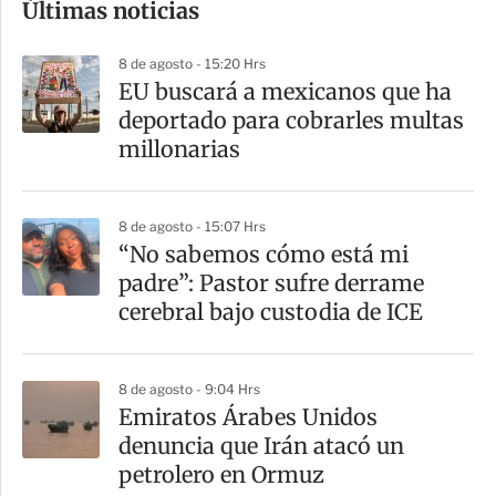
Últimas noticias
m
p
8 de agosto - 15:20 Hrs
a
EU buscará a mexicanos que ha
r
deportado para cobrarles multas
t
millonarias
i
r
8 de agosto - 15:07 Hrs
“No sabemos cómo está mi
padre”: Pastor sufre derrame
cerebral bajo custodia de ICE
8 de agosto - 9:04 Hrs
Emiratos Árabes Unidos
denuncia que Irán atacó un
petrolero en Ormuz