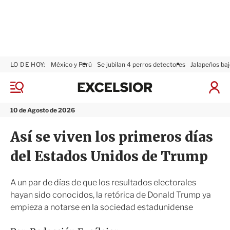
LO DE HOY:
México y Perú
Se jubilan 4 perros detectores
Jalapeños baj
E
x
M
I
c
e
n
n
e
i
10 de Agosto de 2026
ú
l
c
s
i
Así se viven los primeros días
i
a
o
r
del Estados Unidos de Trump
r
S
e
s
A un par de días de que los resultados electorales
i
hayan sido conocidos, la retórica de Donald Trump ya
ó
empieza a notarse en la sociedad estadunidense
n