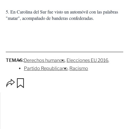
5. En Carolina del Sur fue visto un automóvil con las palabras
"matar", acompañado de banderas confederadas.
TEMAS:
Derechos humanos
Elecciones EU 2016
Partido Republicano
Racismo
O
G
p
u
c
a
i
r
o
d
n
a