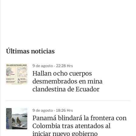
e
r
s
d
e
c
o
Últimas noticias
m
p
9 de agosto - 22:28 Hrs
a
Hallan ocho cuerpos
r
desmembrados en mina
t
clandestina de Ecuador
i
r
9 de agosto - 18:26 Hrs
Panamá blindará la frontera con
Colombia tras atentados al
iniciar nuevo gobierno