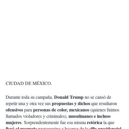
CIUDAD DE MÉXICO.
Donald Trump
Durante toda su campaña,
no se cansó de
propuestas y dichos
repetir una y otra vez sus
que resultaron
ofensivos
personas de color, mexicanos
para
(quienes fuimos
musulmanes e incluso
llamados violadores y criminales),
mujeres
retórica
.
Sorprendentemente fue esa misma
la que
llevó al magnate
silla presidencial
neoyorquino a hacerse de la