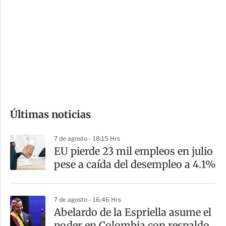
o
d
n
a
e
r
s
d
e
c
o
Últimas noticias
m
p
7 de agosto - 18:15 Hrs
a
EU pierde 23 mil empleos en julio
r
pese a caída del desempleo a 4.1%
t
i
7 de agosto - 16:46 Hrs
r
Abelardo de la Espriella asume el
poder en Colombia con respaldo