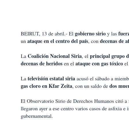
gobierno sirio
fuer
BEIRUT, 13 de abril.- El
y las
ataque en el centro del país
decenas de a
un
, con
Coalición Nacional Siria
principal grupo d
La
, el
decenas de heridos
ataque con gas tóxico
en el
el
televisión estatal siria
La
acusó el sábado a miemb
gas cloro en Kfar Zeita
dos muer
, con un saldo de
El Observatorio Sirio de Derechos Humanos citó a f
llegaron ayer a ese centro varios casos de asfixia e
gubernamental.