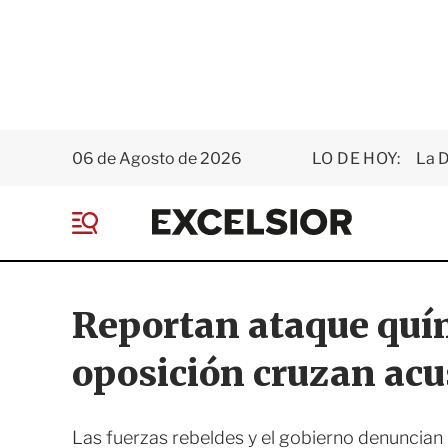
06 de Agosto de 2026
LO DE HOY:
La D
E
x
M
c
e
e
n
l
ú
s
Reportan ataque quím
i
o
oposición cruzan ac
r
Las fuerzas rebeldes y el gobierno denuncian 