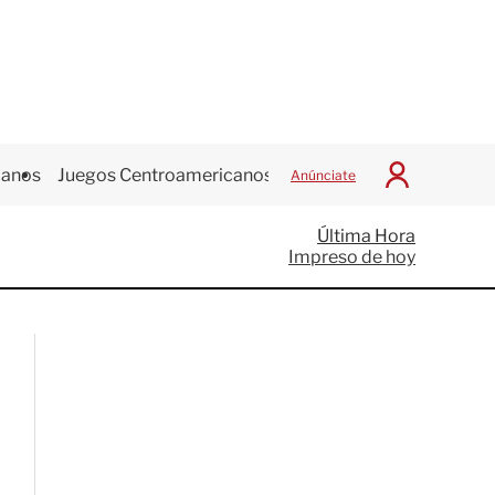
canos
Juegos Centroamericanos
Anúnciate
I
n
i
Última Hora
c
Impreso de hoy
i
a
r
S
e
s
i
ó
n