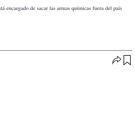
á encargado de sacar las armas químicas fuera del país
O
p
u
c
a
i
r
o
d
n
a
e
r
s
d
e