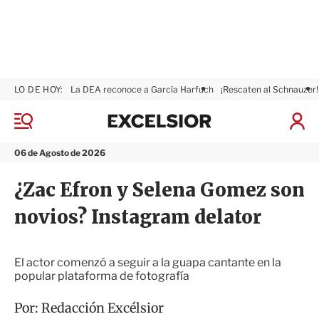
LO DE HOY:
La DEA reconoce a García Harfuch
¡Rescaten al Schnauzer!
E
x
M
I
c
e
n
n
e
i
06 de Agosto de 2026
ú
l
c
s
i
¿Zac Efron y Selena Gomez son
i
a
o
r
novios? Instagram delator
r
S
e
s
i
El actor comenzó a seguir a la guapa cantante en la
ó
popular plataforma de fotografía
n
Por:
Redacción Excélsior