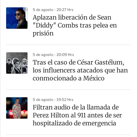
p
5 de agosto - 20:27 Hrs
a
Aplazan liberación de Sean
r
"Diddy" Combs tras pelea en
t
prisión
i
r
5 de agosto - 20:09 Hrs
Tras el caso de César Gastélum,
los influencers atacados que han
conmocionado a México
5 de agosto - 19:52 Hrs
Filtran audio de la llamada de
Perez Hilton al 911 antes de ser
hospitalizado de emergencia