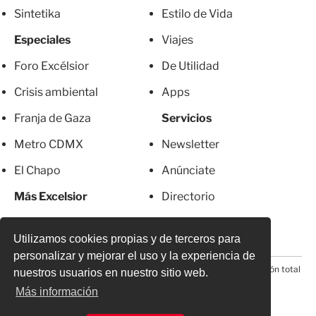
Sintetika
Estilo de Vida
Especiales
Viajes
Foro Excélsior
De Utilidad
Crisis ambiental
Apps
Franja de Gaza
Servicios
Metro CDMX
Newsletter
El Chapo
Anúnciate
Más Excelsior
Directorio
Mujeres
Suscripciones
Utilizamos cookies propias y de terceros para
personalizar y mejorar el uso y la experiencia de
© 2026 Todos los derechos reservados. Prohibida la reproducción total
nuestros usuarios en nuestro sitio web.
o parcial, incluyendo cualquier medio electrónico*
Más información