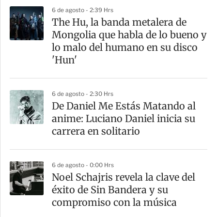
p
6 de agosto - 2:39 Hrs
a
The Hu, la banda metalera de
r
Mongolia que habla de lo bueno y
t
lo malo del humano en su disco
i
'Hun'
r
6 de agosto - 2:30 Hrs
De Daniel Me Estás Matando al
anime: Luciano Daniel inicia su
carrera en solitario
6 de agosto - 0:00 Hrs
Noel Schajris revela la clave del
éxito de Sin Bandera y su
compromiso con la música