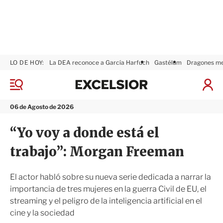
LO DE HOY:
La DEA reconoce a García Harfuch
Gastélum
Dragones m
E
x
M
I
c
e
n
n
e
i
06 de Agosto de 2026
ú
l
c
s
i
“Yo voy a donde está el
i
a
o
r
trabajo”: Morgan Freeman
r
S
e
s
El actor habló sobre su nueva serie dedicada a narrar la
i
importancia de tres mujeres en la guerra Civil de EU, el
ó
streaming y el peligro de la inteligencia artificial en el
n
cine y la sociedad