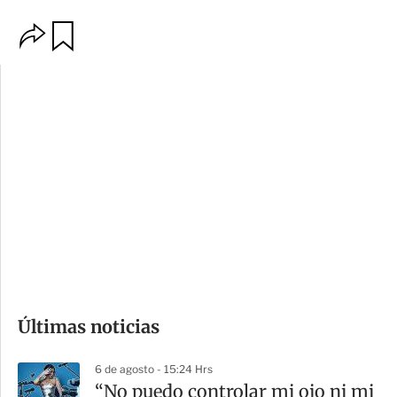
O
G
p
u
c
a
i
r
o
d
n
a
e
r
s
d
e
c
o
Últimas noticias
m
p
6 de agosto - 15:24 Hrs
a
“No puedo controlar mi ojo ni mi