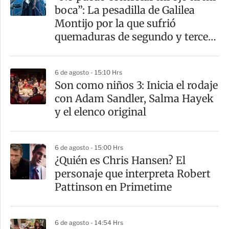
r
boca”: La pesadilla de Galilea
t
Montijo por la que sufrió
i
quemaduras de segundo y tercer
r
grado
6 de agosto - 15:10 Hrs
Son como niños 3: Inicia el rodaje
con Adam Sandler, Salma Hayek
y el elenco original
6 de agosto - 15:00 Hrs
¿Quién es Chris Hansen? El
personaje que interpreta Robert
Pattinson en Primetime
6 de agosto - 14:54 Hrs