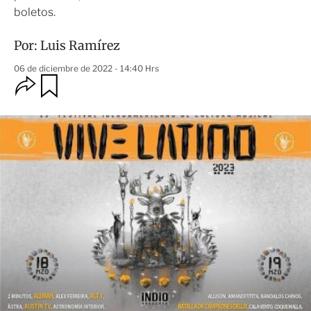
boletos.
Por:
Luis Ramírez
06 de diciembre de 2022 - 14:40 Hrs
O
G
u
p
a
c
r
i
d
o
a
n
r
e
s
d
e
c
o
m
p
a
r
t
i