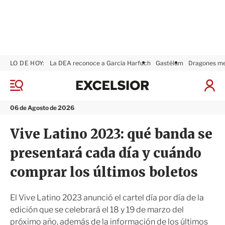
LO DE HOY:
La DEA reconoce a García Harfuch
Gastélum
Dragones m
E
x
M
I
c
e
n
n
e
i
06 de Agosto de 2026
ú
l
c
s
i
Vive Latino 2023: qué banda se
i
a
o
r
presentará cada día y cuándo
r
S
e
comprar los últimos boletos
s
i
ó
El Vive Latino 2023 anunció el cartel día por día de la
n
edición que se celebrará el 18 y 19 de marzo del
próximo año, además de la información de los últimos