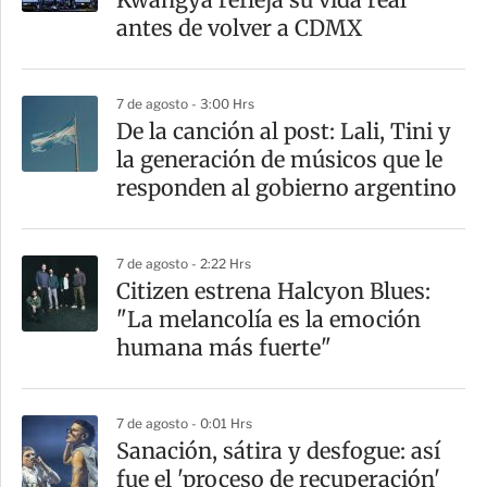
t
antes de volver a CDMX
i
r
7 de agosto - 3:00 Hrs
De la canción al post: Lali, Tini y
la generación de músicos que le
responden al gobierno argentino
7 de agosto - 2:22 Hrs
Citizen estrena Halcyon Blues:
"La melancolía es la emoción
humana más fuerte"
7 de agosto - 0:01 Hrs
Sanación, sátira y desfogue: así
fue el 'proceso de recuperación'