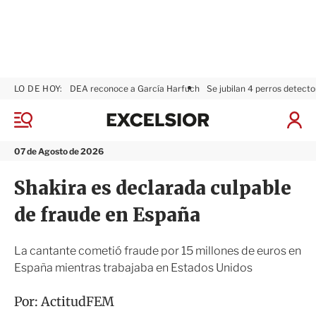
LO DE HOY:
DEA reconoce a García Harfuch
Se jubilan 4 perros detecto
E
x
M
I
c
e
n
n
e
i
07 de Agosto de 2026
ú
l
c
s
i
Shakira es declarada culpable
i
a
o
r
de fraude en España
r
S
e
s
La cantante cometió fraude por 15 millones de euros en
i
España mientras trabajaba en Estados Unidos
ó
n
Por:
ActitudFEM