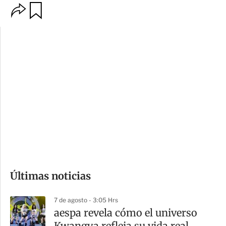
O
G
p
u
c
a
i
r
o
d
n
a
e
r
s
d
e
c
o
Últimas noticias
m
p
7 de agosto - 3:05 Hrs
a
aespa revela cómo el universo
r
Kwangya refleja su vida real