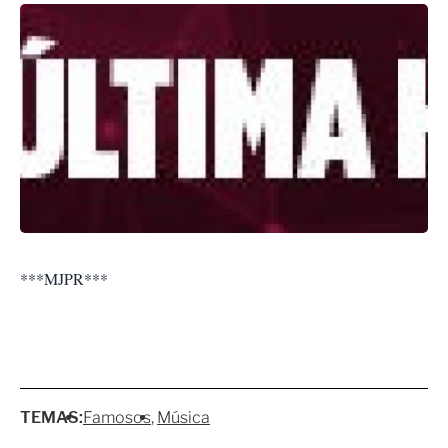
***MJPR***
TEMAS:
Famosos
Música