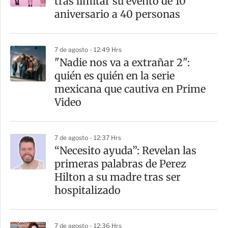
tras limitar su evento de 10
t
aniversario a 40 personas
i
r
7 de agosto - 12:49 Hrs
"Nadie nos va a extrañar 2":
quién es quién en la serie
mexicana que cautiva en Prime
Video
7 de agosto - 12:37 Hrs
“Necesito ayuda”: Revelan las
primeras palabras de Perez
Hilton a su madre tras ser
hospitalizado
7 de agosto - 12:36 Hrs