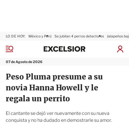
LO DE HOY:
México y Perú
Se jubilan 4 perros detectores
Jalapeños baj
E
x
M
I
c
e
n
n
e
i
07 de Agosto de 2026
ú
l
c
s
i
Peso Pluma presume a su
i
a
o
r
novia Hanna Howell y le
r
S
e
regala un perrito
s
i
ó
El cantante se dejó ver nuevamente con su nueva
n
conquista y no ha dudado en demostrarle su amor.