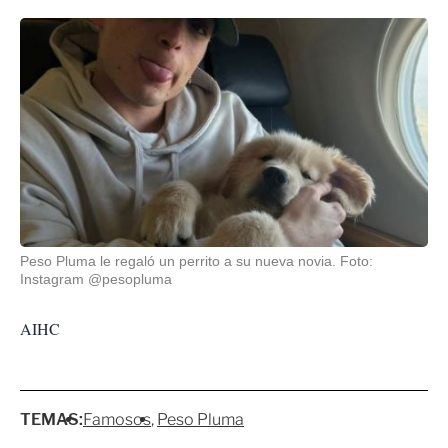
Peso Pluma le regaló un perrito a su nueva novia. Foto:
Instagram @pesopluma
AIHC
TEMAS:
Famosos
Peso Pluma