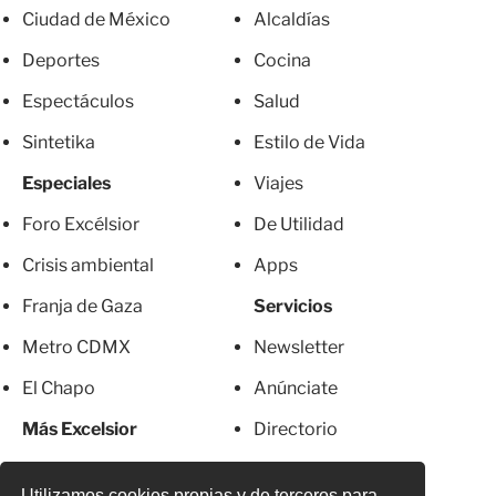
Ciudad de México
Alcaldías
Deportes
Cocina
Espectáculos
Salud
Sintetika
Estilo de Vida
Especiales
Viajes
Foro Excélsior
De Utilidad
Crisis ambiental
Apps
Franja de Gaza
Servicios
Metro CDMX
Newsletter
El Chapo
Anúnciate
Más Excelsior
Directorio
Mujeres
Suscripciones
Utilizamos cookies propias y de terceros para