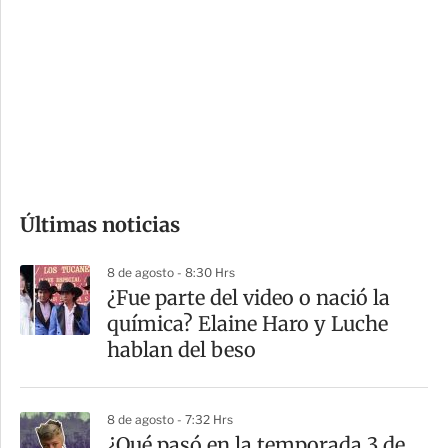
o
d
n
a
e
r
s
d
e
c
o
Últimas noticias
m
p
8 de agosto - 8:30 Hrs
a
¿Fue parte del video o nació la
r
química? Elaine Haro y Luche
t
hablan del beso
i
r
8 de agosto - 7:32 Hrs
⁠¿Qué pasó en la temporada 3 de