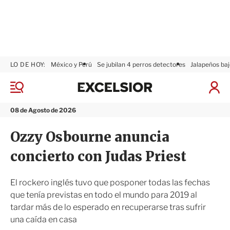
LO DE HOY:
México y Perú
Se jubilan 4 perros detectores
Jalapeños baj
E
x
M
I
c
e
n
n
e
i
08 de Agosto de 2026
ú
l
c
s
i
Ozzy Osbourne anuncia
i
a
o
r
concierto con Judas Priest
r
S
e
s
El rockero inglés tuvo que posponer todas las fechas
i
que tenía previstas en todo el mundo para 2019 al
ó
tardar más de lo esperado en recuperarse tras sufrir
n
una caída en casa