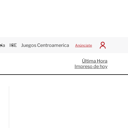
cia
ICE
Juegos Centroamericanos
Anúnciate
I
n
i
Última Hora
c
Impreso de hoy
i
a
r
S
e
s
i
ó
n