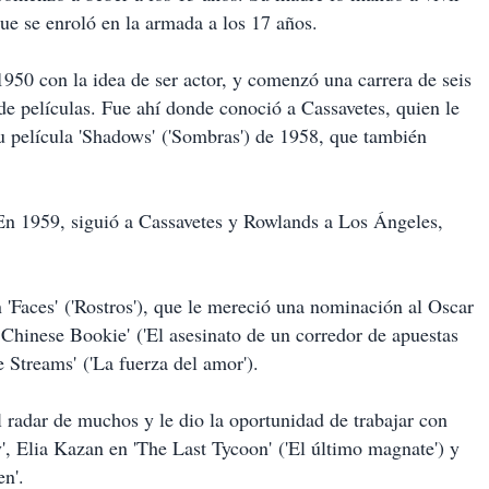
ue se enroló en la armada a los 17 años.
950 con la idea de ser actor, y comenzó una carrera de seis
de películas. Fue ahí donde conoció a Cassavetes, quien le
 su película 'Shadows' ('Sombras') de 1958, que también
En 1959, siguió a Cassavetes y Rowlands a Los Ángeles,
n 'Faces' ('Rostros'), que le mereció una nominación al Oscar
a Chinese Bookie' ('El asesinato de un corredor de apuestas
e Streams' ('La fuerza del amor').
 radar de muchos y le dio la oportunidad de trabajar con
 Elia Kazan en 'The Last Tycoon' ('El último magnate') y
en'.