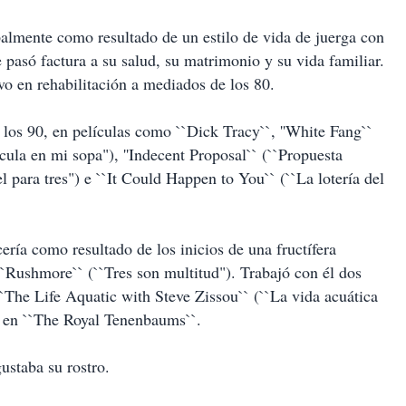
palmente como resultado de un estilo de vida de juerga con
 pasó factura a su salud, su matrimonio y su vida familiar.
vo en rehabilitación a mediados de los 80.
 los 90, en películas como ``Dick Tracy``, ''White Fang``
ícula en mi sopa"), ''Indecent Proposal`` (``Propuesta
 para tres") e ``It Could Happen to You`` (``La lotería del
ría como resultado de los inicios de una fructífera
`Rushmore`` (``Tres son multitud"). Trabajó con él dos
`The Life Aquatic with Steve Zissou`` (``La vida acuática
y en ``The Royal Tenenbaums``.
ustaba su rostro.