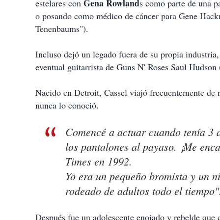
Gena Rowland
estelares con
s como parte de una pa
o posando como médico de cáncer para Gene Hackm
Tenenbaums").
Incluso dejó un legado fuera de su propia industr
eventual guitarrista de Guns N' Roses Saul Hudson (
Nacido en Detroit, Cassel viajó frecuentemente de n
nunca lo conoció.
Comencé a actuar cuando tenía 3 añ
los pantalones al payaso. ¡Me enca
Times en 1992.
Yo era un pequeño bromista y un n
rodeado de adultos todo el tiempo"
Después fue un adolescente enojado y rebelde que 