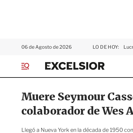
06 de Agosto de 2026
LO DE HOY:
Luc
E
x
M
c
e
e
n
l
ú
s
Muere Seymour Casse
i
o
colaborador de Wes 
r
Llegó a Nueva York en la década de 1950 con 