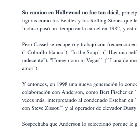
Su camino en Hollywood no fue tan dócil
, princi
figuras como los Beatles y los Rolling Stones que le
Incluso pasó un tiempo en la cárcel en 1982, y estu
Pero Cassel se recuperó y trabajó con frecuencia en
(``Colmillo blanco"), ''In the Soup`` (``Hay una pel
indecente"), ''Honeymoon in Vegas`` (``Luna de miel
amor").
Y entonces, en 1998 una nueva generación lo conoce
colaboración con Anderson, como Bert Fischer en `
veces más, interpretando al condenado Esteban en `
con Steve Zissou") y al operador de elevador Dust
Sospechaba que Anderson lo seleccionó porque le g