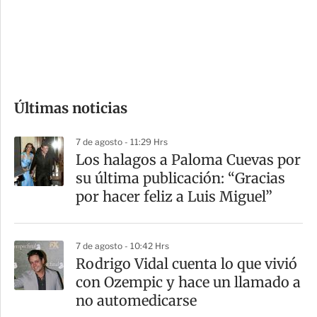
s
d
e
c
o
Últimas noticias
m
p
7 de agosto - 11:29 Hrs
a
Los halagos a Paloma Cuevas por
r
su última publicación: “Gracias
t
por hacer feliz a Luis Miguel”
i
r
7 de agosto - 10:42 Hrs
Rodrigo Vidal cuenta lo que vivió
con Ozempic y hace un llamado a
no automedicarse