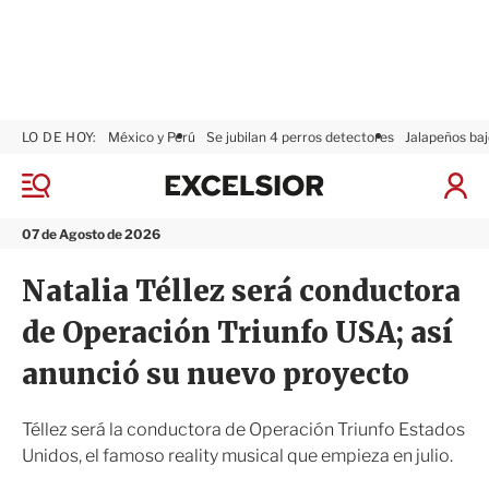
LO DE HOY:
México y Perú
Se jubilan 4 perros detectores
Jalapeños baj
E
x
M
I
c
e
n
n
e
i
07 de Agosto de 2026
ú
l
c
s
i
Natalia Téllez será conductora
i
a
o
r
de Operación Triunfo USA; así
r
S
e
anunció su nuevo proyecto
s
i
ó
Téllez será la conductora de Operación Triunfo Estados
n
Unidos, el famoso reality musical que empieza en julio.