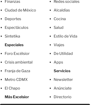
Finanzas
Redes sociales
Ciudad de México
Alcaldías
Deportes
Cocina
Espectáculos
Salud
Sintetika
Estilo de Vida
Especiales
Viajes
Foro Excélsior
De Utilidad
Crisis ambiental
Apps
Franja de Gaza
Servicios
Metro CDMX
Newsletter
El Chapo
Anúnciate
Más Excelsior
Directorio