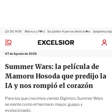
LO DE HOY:
México y Perú
Se jubilan 4 perros detectores
Jalapeños baj
E
x
M
I
c
e
n
n
e
i
07 de Agosto de 2026
ú
l
c
s
i
Summer Wars: la película de
i
a
o
r
Mamoru Hosoda que predijo la
r
S
e
IA y nos rompió el corazón
s
i
ó
Para los que crecimos viendo Digimon, Summer Wars
n
se siente como el hermano mayor, guapo y
evolucionado.