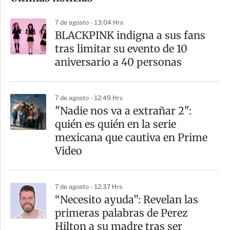
p
7 de agosto - 13:04 Hrs
a
BLACKPINK indigna a sus fans
r
tras limitar su evento de 10
t
aniversario a 40 personas
i
r
7 de agosto - 12:49 Hrs
"Nadie nos va a extrañar 2":
quién es quién en la serie
mexicana que cautiva en Prime
Video
7 de agosto - 12:37 Hrs
“Necesito ayuda”: Revelan las
primeras palabras de Perez
Hilton a su madre tras ser