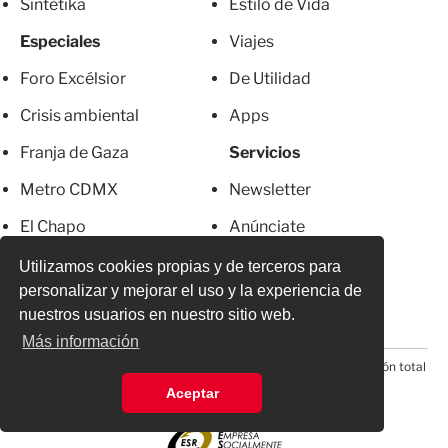
Sintetika
Estilo de Vida
Especiales
Viajes
Foro Excélsior
De Utilidad
Crisis ambiental
Apps
Franja de Gaza
Servicios
Metro CDMX
Newsletter
El Chapo
Anúnciate
Más Excelsior
Directorio
Utilizamos cookies propias y de terceros para
personalizar y mejorar el uso y la experiencia de
Mujeres
Suscripciones
nuestros usuarios en nuestro sitio web.
Más información
© 2026 Todos los derechos reservados. Prohibida la reproducción total
o parcial, incluyendo cualquier medio electrónico*
Aceptar