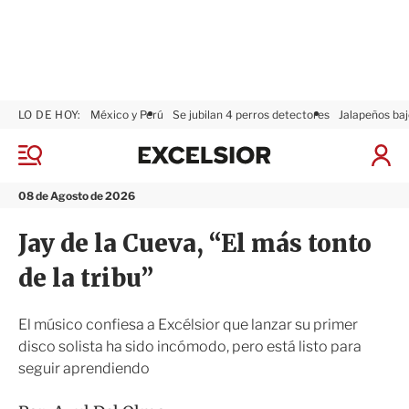
LO DE HOY:
México y Perú
Se jubilan 4 perros detectores
Jalapeños baj
E
x
M
I
c
e
n
n
e
i
08 de Agosto de 2026
ú
l
c
s
i
Jay de la Cueva, “El más tonto
i
a
o
r
de la tribu”
r
S
e
s
El músico confiesa a Excélsior que lanzar su primer
i
disco solista ha sido incómodo, pero está listo para
ó
seguir aprendiendo
n