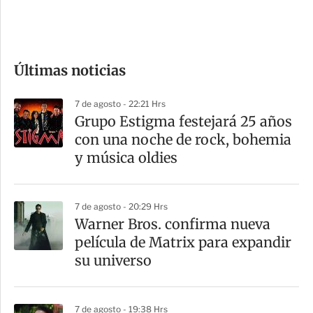
e
c
o
Últimas noticias
m
p
7 de agosto - 22:21 Hrs
a
Grupo Estigma festejará 25 años
r
con una noche de rock, bohemia
t
y música oldies
i
r
7 de agosto - 20:29 Hrs
Warner Bros. confirma nueva
película de Matrix para expandir
su universo
7 de agosto - 19:38 Hrs