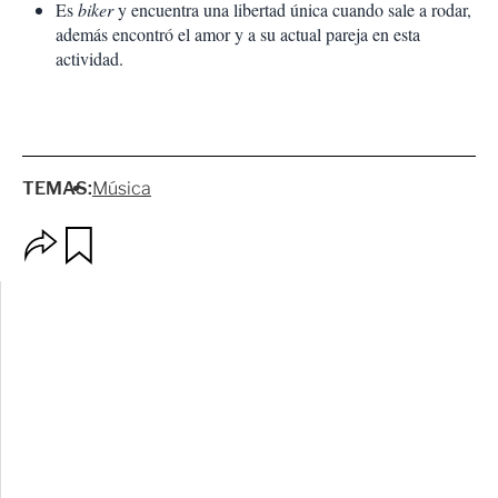
Es
biker
y encuentra una libertad única cuando sale a rodar,
además encontró el amor y a su actual pareja en esta
actividad.
TEMAS:
Música
O
G
p
u
c
a
i
r
o
d
n
a
e
r
s
d