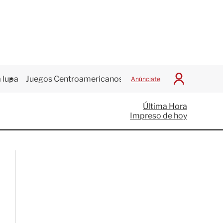
 lupa
Juegos Centroamericanos
Anúnciate
I
n
i
Última Hora
c
Impreso de hoy
i
a
r
S
e
s
i
ó
n