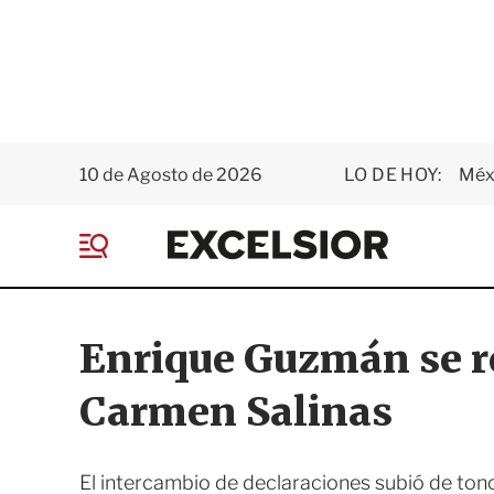
10 de Agosto de 2026
LO DE HOY:
Méxi
E
x
M
c
e
e
n
l
ú
s
Enrique Guzmán se re
i
o
Carmen Salinas
r
El intercambio de declaraciones subió de tono