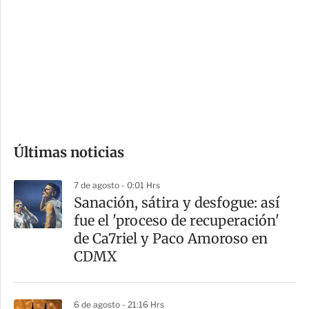
o
d
n
a
e
r
s
d
e
c
o
Últimas noticias
m
p
7 de agosto - 0:01 Hrs
a
Sanación, sátira y desfogue: así
r
fue el 'proceso de recuperación'
t
de Ca7riel y Paco Amoroso en
i
CDMX
r
6 de agosto - 21:16 Hrs