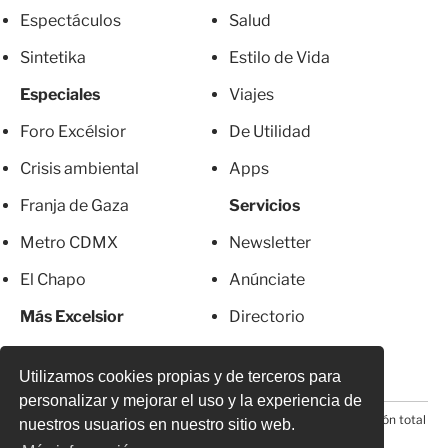
Espectáculos
Salud
Sintetika
Estilo de Vida
Especiales
Viajes
Foro Excélsior
De Utilidad
Crisis ambiental
Apps
Franja de Gaza
Servicios
Metro CDMX
Newsletter
El Chapo
Anúnciate
Más Excelsior
Directorio
Mujeres
Suscripciones
Utilizamos cookies propias y de terceros para
personalizar y mejorar el uso y la experiencia de
© 2026 Todos los derechos reservados. Prohibida la reproducción total
nuestros usuarios en nuestro sitio web.
o parcial, incluyendo cualquier medio electrónico*