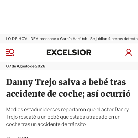
LO DE HOY:
DEA reconoce a García Harfuch
Se jubilan 4 perros detecto
E
x
M
I
c
e
n
n
e
i
07 de Agosto de 2026
ú
l
c
s
i
Danny Trejo salva a bebé tras
i
a
o
r
accidente de coche; así ocurrió
r
S
e
s
Medios estadunidenses reportaron que el actor Danny
i
Trejo rescató a un bebé que estaba atrapado en un
ó
coche tras un accidente de tránsito
n