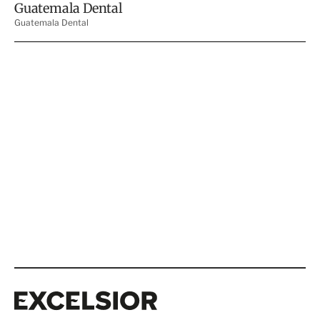
Excelsior
Excelsior