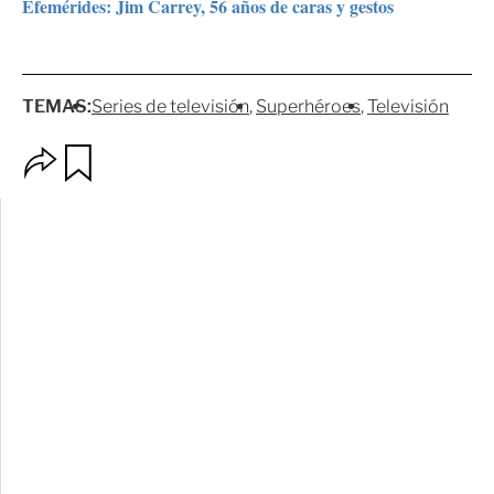
Efemérides: Jim Carrey, 56 años de caras y gestos
TEMAS:
Series de televisión
Superhéroes
Televisión
O
G
p
u
c
a
i
r
o
d
n
a
e
r
s
d
e
c