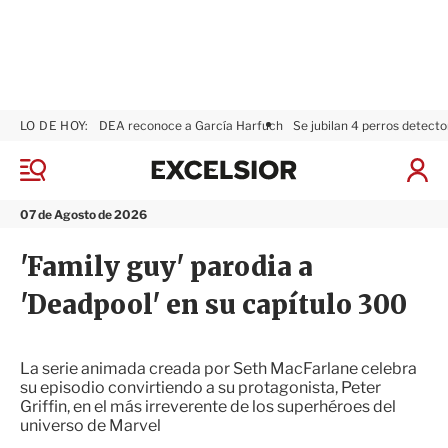
LO DE HOY:
DEA reconoce a García Harfuch
Se jubilan 4 perros detecto
E
x
M
I
c
e
n
n
e
i
07 de Agosto de 2026
ú
l
c
s
i
'Family guy' parodia a
i
a
o
r
'Deadpool' en su capítulo 300
r
S
e
s
i
La serie animada creada por Seth MacFarlane celebra
ó
su episodio convirtiendo a su protagonista, Peter
n
Griffin, en el más irreverente de los superhéroes del
universo de Marvel