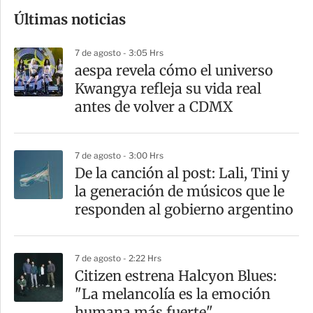
o
Últimas noticias
m
p
7 de agosto - 3:05 Hrs
a
aespa revela cómo el universo
r
Kwangya refleja su vida real
t
antes de volver a CDMX
i
r
7 de agosto - 3:00 Hrs
De la canción al post: Lali, Tini y
la generación de músicos que le
responden al gobierno argentino
7 de agosto - 2:22 Hrs
Citizen estrena Halcyon Blues:
"La melancolía es la emoción
humana más fuerte"