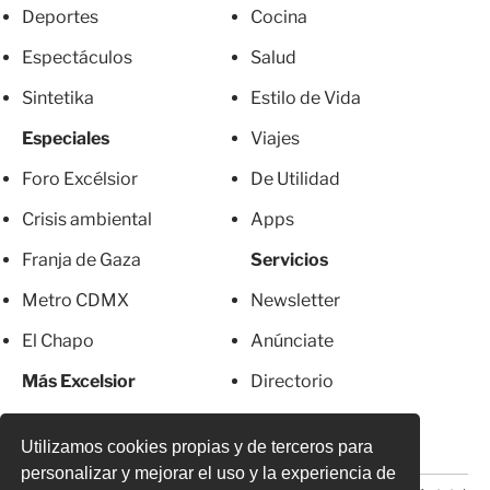
Deportes
Cocina
Espectáculos
Salud
Sintetika
Estilo de Vida
Especiales
Viajes
Foro Excélsior
De Utilidad
Crisis ambiental
Apps
Franja de Gaza
Servicios
Metro CDMX
Newsletter
El Chapo
Anúnciate
Más Excelsior
Directorio
Mujeres
Suscripciones
Utilizamos cookies propias y de terceros para
personalizar y mejorar el uso y la experiencia de