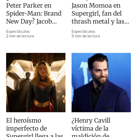
Peter Parker en
Jason Momoa en
Spider-Man: Brand
Supergirl, fan del
New Day? Jacob
thrash metal y las
Batalon responde
motos
Espectáculos
Espectáculos
2 min de lectura
5 min de lectura
El heroísmo
¿Henry Cavill
imperfecto de
víctima de la
Supergirl llega a las
maldición de