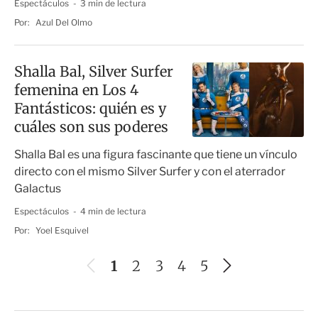
Espectáculos
3 min de lectura
Por:
Azul Del Olmo
Shalla Bal, Silver Surfer
femenina en Los 4
Fantásticos: quién es y
cuáles son sus poderes
Shalla Bal es una figura fascinante que tiene un vínculo
directo con el mismo Silver Surfer y con el aterrador
Galactus
Espectáculos
4 min de lectura
Por:
Yoel Esquivel
A
S
1
2
3
4
5
n
i
t
g