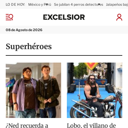
LO DE HOY:
México y Perú
Se jubilan 4 perros detectores
Jalapeños baj
E
x
M
I
c
e
n
n
e
i
08 de Agosto de 2026
ú
l
c
s
i
Superhéroes
i
a
o
r
r
S
e
s
i
ó
n
¿Ned recuerda a
Lobo, el villano de