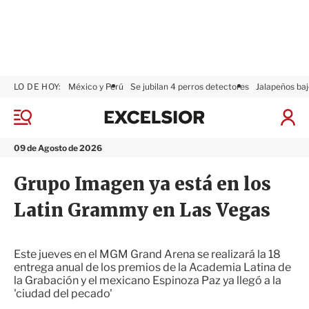
LO DE HOY:
México y Perú
Se jubilan 4 perros detectores
Jalapeños baj
E
x
M
I
c
e
n
n
e
i
09 de Agosto de 2026
ú
l
c
s
i
Grupo Imagen ya está en los
i
a
o
r
Latin Grammy en Las Vegas
r
S
e
s
i
Este jueves en el MGM Grand Arena se realizará la 18
ó
entrega anual de los premios de la Academia Latina de
n
la Grabación y el mexicano Espinoza Paz ya llegó a la
'ciudad del pecado'