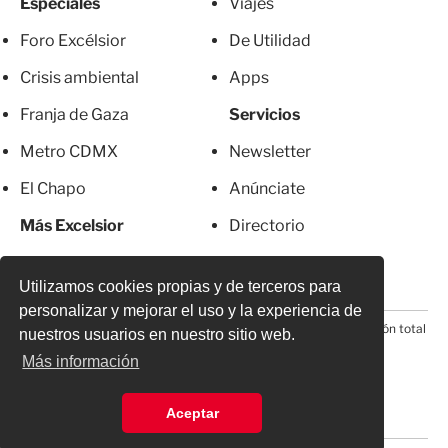
Especiales
Viajes
Foro Excélsior
De Utilidad
Crisis ambiental
Apps
Franja de Gaza
Servicios
Metro CDMX
Newsletter
El Chapo
Anúnciate
Más Excelsior
Directorio
Mujeres
Suscripciones
Utilizamos cookies propias y de terceros para
personalizar y mejorar el uso y la experiencia de
© 2026 Todos los derechos reservados. Prohibida la reproducción total
nuestros usuarios en nuestro sitio web.
o parcial, incluyendo cualquier medio electrónico*
Más información
Aceptar