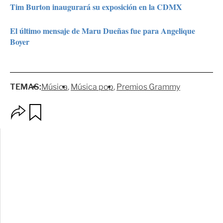
Tim Burton inaugurará su exposición en la CDMX
El último mensaje de Maru Dueñas fue para Angelique
Boyer
TEMAS:
Música
Música pop
Premios Grammy
O
G
p
u
c
a
i
r
o
d
n
a
e
r
s
d