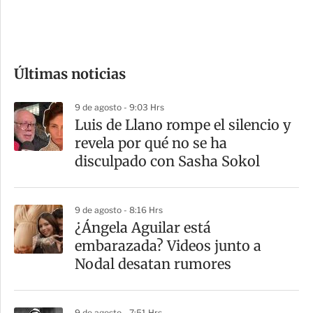
e
c
o
Últimas noticias
m
p
9 de agosto - 9:03 Hrs
a
Luis de Llano rompe el silencio y
r
revela por qué no se ha
t
disculpado con Sasha Sokol
i
r
9 de agosto - 8:16 Hrs
¿Ángela Aguilar está
embarazada? Videos junto a
Nodal desatan rumores
9 de agosto - 7:51 Hrs