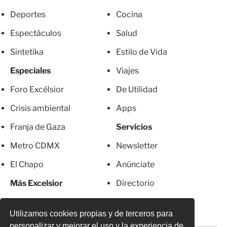
Deportes
Cocina
Espectáculos
Salud
Sintetika
Estilo de Vida
Especiales
Viajes
Foro Excélsior
De Utilidad
Crisis ambiental
Apps
Franja de Gaza
Servicios
Metro CDMX
Newsletter
El Chapo
Anúnciate
Más Excelsior
Directorio
Mujeres
Suscripciones
Utilizamos cookies propias y de terceros para
personalizar y mejorar el uso y la experiencia de