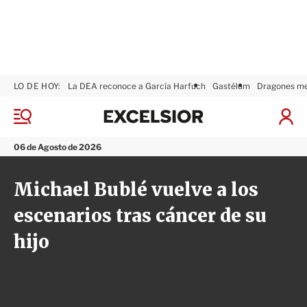
LO DE HOY:
La DEA reconoce a García Harfuch
Gastélum
Dragones m
E
x
M
I
c
e
n
n
e
i
06 de Agosto de 2026
ú
l
c
s
i
Michael Bublé vuelve a los
i
a
o
r
escenarios tras cáncer de su
r
S
e
hijo
s
i
ó
n
Luego de su retiro temporal, el cantante canadiense
anuncia que ante las mejorías de su hijo mayor