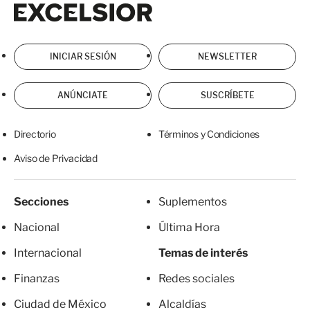
Excelsior
Excelsior
r
t
i
INICIAR SESIÓN
NEWSLETTER
r
ANÚNCIATE
SUSCRÍBETE
Directorio
Términos y Condiciones
Aviso de Privacidad
Secciones
Suplementos
Nacional
Última Hora
Internacional
Temas de interés
Finanzas
Redes sociales
Ciudad de México
Alcaldías