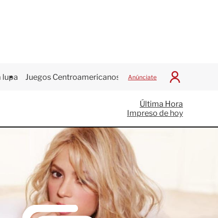
 lupa
Juegos Centroamericanos
Anúnciate
I
n
i
Última Hora
c
Impreso de hoy
i
a
r
S
e
s
i
ó
n