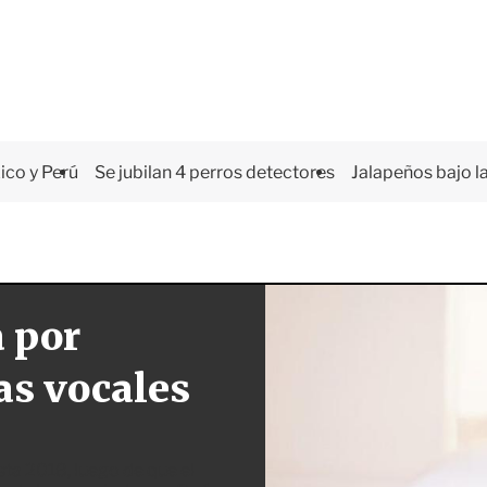
co y Perú
Se jubilan 4 perros detectores
Jalapeños bajo la
 por
as vocales
ta 2018, luego de que el