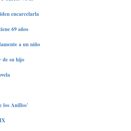
iden encarcelarla
tiene 69 años
damente a un niño
 de su hijo
ovela
los Anillos'
DMX