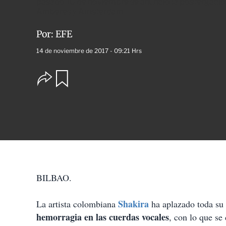
pasado 10 de noviembre se anunció la postergación 
Amberes y Amsterdam
Por:
EFE
14 de noviembre de 2017 - 09:21 Hrs
O
G
u
p
a
c
r
i
d
o
a
n
r
e
s
d
e
c
BILBAO.
o
m
p
Shakira
La artista colombiana
ha aplazado toda su
a
hemorragia en las cuerdas vocales
, con lo que se
r