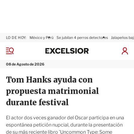
LO DE HOY:
México y Perú
Se jubilan 4 perros detectores
Jalapeños baj
E
x
M
I
c
e
n
n
e
i
08 de Agosto de 2026
ú
l
c
s
i
Tom Hanks ayuda con
i
a
o
r
propuesta matrimonial
r
S
e
durante festival
s
i
ó
El actor dos veces ganador del Oscar participa en una
n
espontánea petición nupcial, durante la presentación
de su más reciente libro 'Uncommon Type: Some