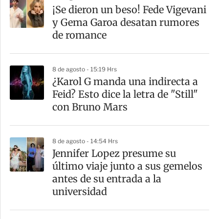
a
¡Se dieron un beso! Fede Vigevani
r
y Gema Garoa desatan rumores
t
de romance
i
r
8 de agosto - 15:19 Hrs
¿Karol G manda una indirecta a
Feid? Esto dice la letra de "Still"
con Bruno Mars
8 de agosto - 14:54 Hrs
Jennifer Lopez presume su
último viaje junto a sus gemelos
antes de su entrada a la
universidad