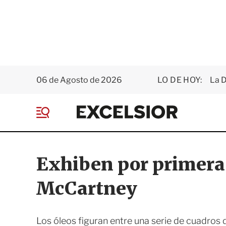
06 de Agosto de 2026
LO DE HOY:
La D
E
x
M
c
e
e
n
l
ú
s
Exhiben por primera 
i
o
McCartney
r
Los óleos figuran entre una serie de cuadros 