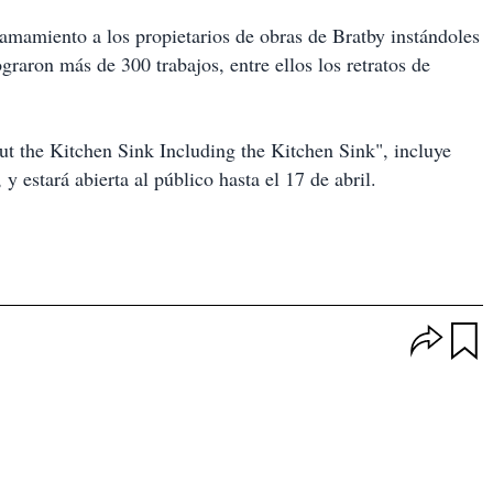
 llamamiento a los propietarios de obras de Bratby instándoles
ograron más de 300 trabajos, entre ellos los retratos de
ut the Kitchen Sink Including the Kitchen Sink", incluye
y estará abierta al público hasta el 17 de abril.
O
p
u
c
a
i
r
o
d
n
a