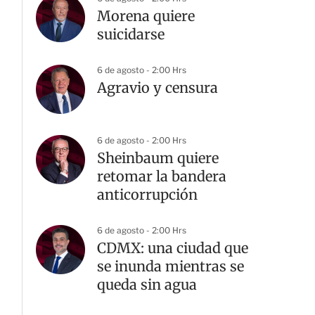
Morena quiere
suicidarse
6 de agosto - 2:00 Hrs
Agravio y censura
6 de agosto - 2:00 Hrs
Sheinbaum quiere
retomar la bandera
anticorrupción
G
6 de agosto - 2:00 Hrs
CDMX: una ciudad que
se inunda mientras se
queda sin agua