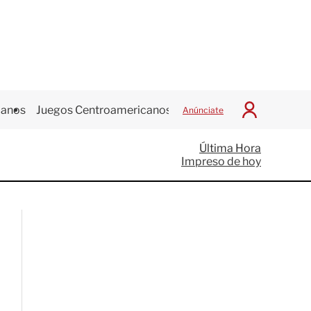
canos
Juegos Centroamericanos
Anúnciate
I
n
i
Última Hora
c
Impreso de hoy
i
a
r
S
e
s
i
ó
n