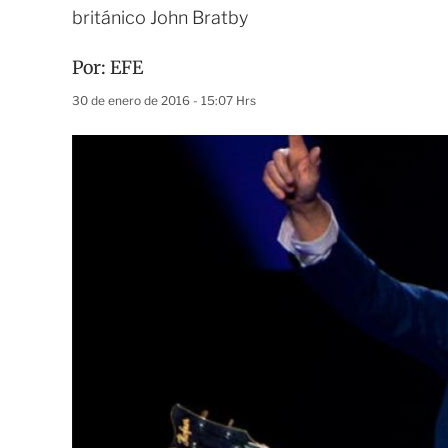
británico John Bratby
Por:
EFE
30 de enero de 2016 - 15:07 Hrs