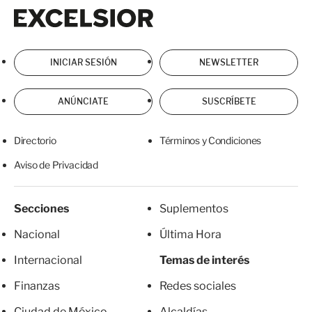
Excelsior
Excelsior
INICIAR SESIÓN
NEWSLETTER
ANÚNCIATE
SUSCRÍBETE
Directorio
Términos y Condiciones
Aviso de Privacidad
Secciones
Suplementos
Nacional
Última Hora
Internacional
Temas de interés
Finanzas
Redes sociales
Ciudad de México
Alcaldías