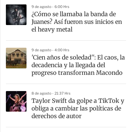
p
9 de agosto - 6:00 Hrs
a
¿Cómo se llamaba la banda de
r
Juanes? Así fueron sus inicios en
t
el heavy metal
i
r
9 de agosto - 4:00 Hrs
'Cien años de soledad'': El caos, la
decadencia y la llegada del
progreso transforman Macondo
8 de agosto - 21:37 Hrs
Taylor Swift da golpe a TikTok y
obliga a cambiar las políticas de
derechos de autor