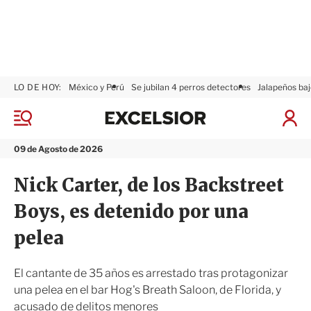
LO DE HOY:
México y Perú
Se jubilan 4 perros detectores
Jalapeños baj
E
x
M
I
c
e
n
n
e
i
09 de Agosto de 2026
ú
l
c
s
i
Nick Carter, de los Backstreet
i
a
o
r
Boys, es detenido por una
r
S
e
pelea
s
i
ó
El cantante de 35 años es arrestado tras protagonizar
n
una pelea en el bar Hog's Breath Saloon, de Florida, y
acusado de delitos menores