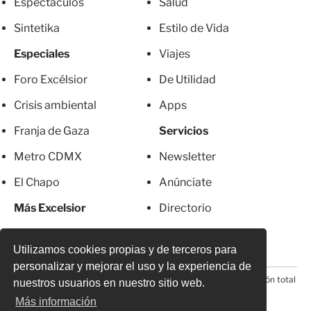
Espectáculos
Salud
Sintetika
Estilo de Vida
Especiales
Viajes
Foro Excélsior
De Utilidad
Crisis ambiental
Apps
Franja de Gaza
Servicios
Metro CDMX
Newsletter
El Chapo
Anúnciate
Más Excelsior
Directorio
Mujeres
Suscripciones
Utilizamos cookies propias y de terceros para
personalizar y mejorar el uso y la experiencia de
© 2026 Todos los derechos reservados. Prohibida la reproducción total
nuestros usuarios en nuestro sitio web.
o parcial, incluyendo cualquier medio electrónico*
Más información