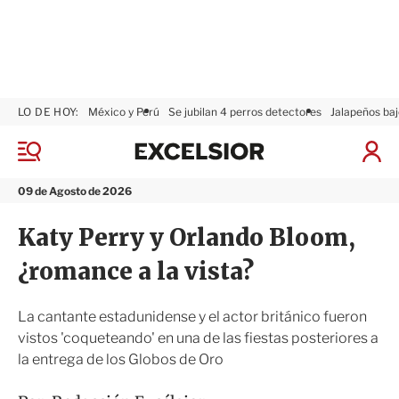
LO DE HOY:
México y Perú
Se jubilan 4 perros detectores
Jalapeños baj
E
x
M
I
c
e
n
n
e
i
09 de Agosto de 2026
ú
l
c
s
i
Katy Perry y Orlando Bloom,
i
a
o
r
¿romance a la vista?
r
S
e
s
La cantante estadunidense y el actor británico fueron
i
vistos 'coqueteando' en una de las fiestas posteriores a
ó
la entrega de los Globos de Oro
n