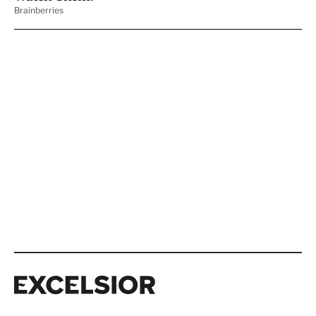
Excelsior
Excelsior