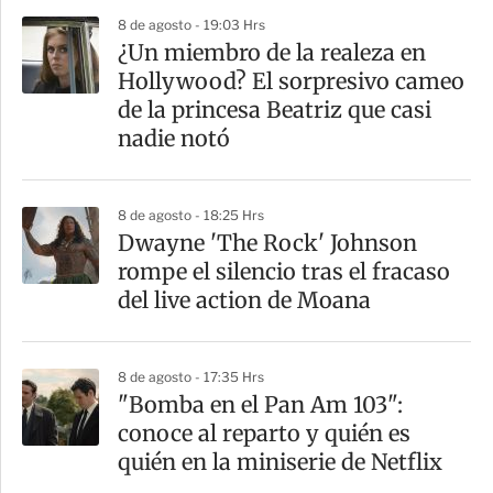
p
8 de agosto - 19:03 Hrs
a
¿Un miembro de la realeza en
r
Hollywood? El sorpresivo cameo
t
de la princesa Beatriz que casi
i
nadie notó
r
8 de agosto - 18:25 Hrs
Dwayne 'The Rock' Johnson
rompe el silencio tras el fracaso
del live action de Moana
8 de agosto - 17:35 Hrs
"Bomba en el Pan Am 103":
conoce al reparto y quién es
quién en la miniserie de Netflix