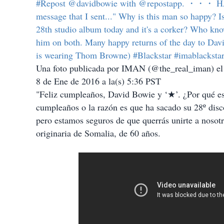
#Repost @davidbowie with @repostapp. ・・・
message that I sent..." Why is this man so happy? Is 
28th studio album today and it's a corker? Who know
him on both. Many happy returns of the day to Dav
is wearing Thom Browne) #Blackstar #imablackst
Una foto publicada por IMAN (@the_real_iman) el
8 de Ene de 2016 a la(s) 5:36 PST
"Feliz cumpleaños, David Bowie y ‘★’. ¿Por qué es
cumpleaños o la razón es que ha sacado su 28º disc
pero estamos seguros de que querrás unirte a nosotro
originaria de Somalia, de 60 años.