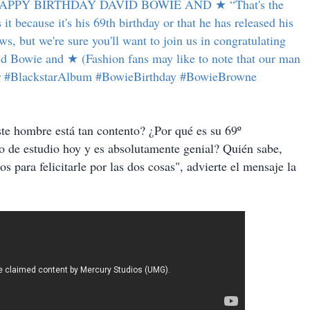
 HAPPY BIRTHDAY DAVID BOWIE AND ★ “That's the
it because it's his 69th birthday or that he has released his
s, but we're sure you'll want to join us in congratulating
id Bowie and ★ (Fashion fans may like to note that our man
ar #BlackstarAlbum #BowieBirthday #BowieBrowne
te hombre está tan contento? ¿Por qué es su 69º
o de estudio hoy y es absolutamente genial? Quién sabe,
s para felicitarle por las dos cosas", advierte el mensaje la