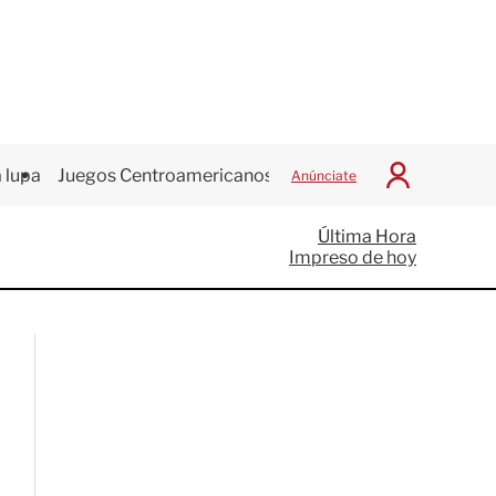
 lupa
Juegos Centroamericanos
Anúnciate
I
n
i
Última Hora
c
Impreso de hoy
i
a
r
S
e
s
i
ó
n