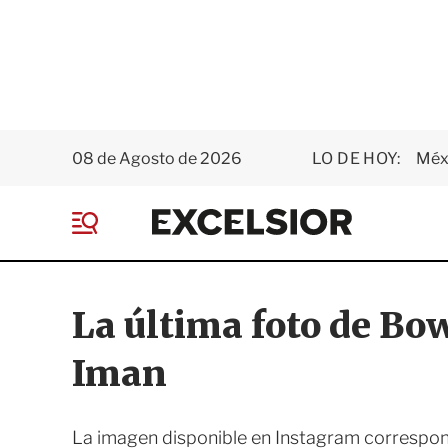
08 de Agosto de 2026
LO DE HOY:
Méxi
E
x
M
c
e
e
n
l
ú
s
La última foto de Bo
i
o
Iman
r
La imagen disponible en Instagram correspond