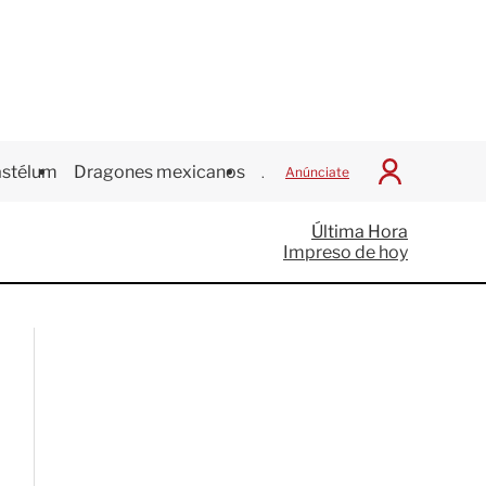
stélum
Dragones mexicanos
Juegos Centroamericanos
Anúnciate
I
n
i
Última Hora
c
Impreso de hoy
i
a
r
S
e
s
i
ó
n