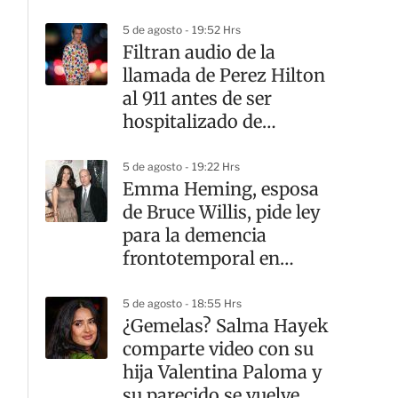
México
5 de agosto - 19:52 Hrs
Filtran audio de la
llamada de Perez Hilton
al 911 antes de ser
hospitalizado de
emergencia
5 de agosto - 19:22 Hrs
Emma Heming, esposa
de Bruce Willis, pide ley
para la demencia
frontotemporal en
California
5 de agosto - 18:55 Hrs
¿Gemelas? Salma Hayek
comparte video con su
hija Valentina Paloma y
su parecido se vuelve