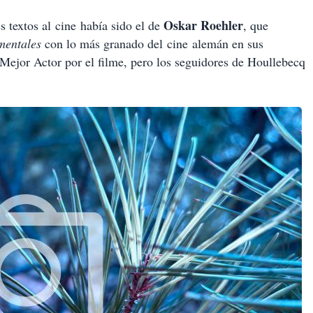
Oskar Roehler
s textos al cine había sido el de
, que
mentales
con lo más granado del cine alemán en sus
Mejor Actor por el filme, pero los seguidores de Houllebecq
.