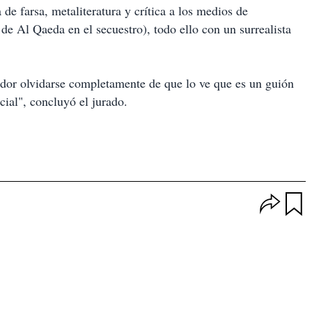
e farsa, metaliteratura y crítica a los medios de
e Al Qaeda en el secuestro), todo ello con un surrealista
ador olvidarse completamente de que lo ve que es un guión
cial", concluyó el jurado.
O
p
u
c
a
i
r
o
d
n
a