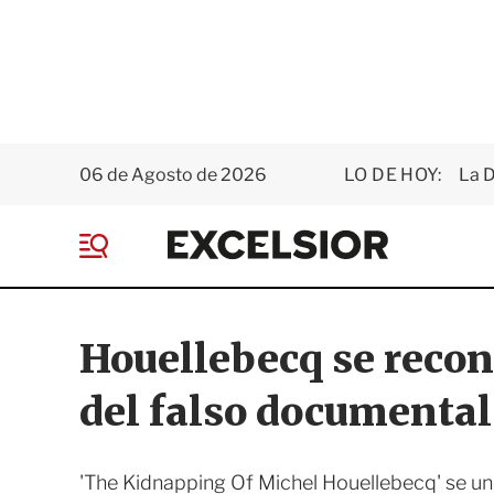
06 de Agosto de 2026
LO DE HOY:
La D
E
x
M
c
e
e
n
l
ú
s
Houellebecq se reconc
i
o
del falso documental
r
'The Kidnapping Of Michel Houellebecq' se un