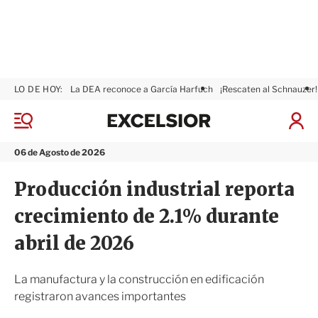
LO DE HOY:
La DEA reconoce a García Harfuch
¡Rescaten al Schnauzer!
E
x
M
I
c
e
n
n
e
i
06 de Agosto de 2026
ú
l
c
s
i
Producción industrial reporta
i
a
o
r
crecimiento de 2.1% durante
r
S
e
abril de 2026
s
i
ó
La manufactura y la construcción en edificación
n
registraron avances importantes