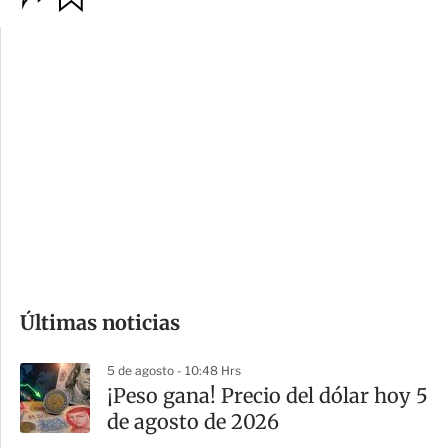
p
u
c
a
i
r
o
d
n
a
e
r
s
d
e
c
o
Últimas noticias
m
p
5 de agosto - 10:48 Hrs
a
¡Peso gana! Precio del dólar hoy 5
r
de agosto de 2026
t