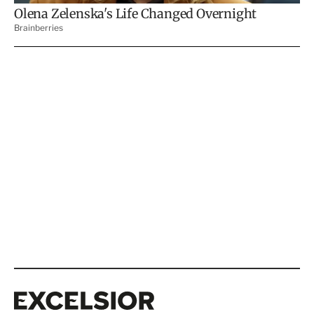
Excelsior
Excelsior