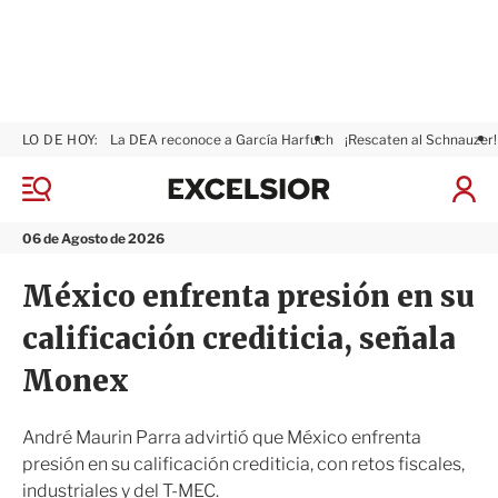
LO DE HOY:
La DEA reconoce a García Harfuch
¡Rescaten al Schnauzer!
E
x
M
I
c
e
n
n
e
i
06 de Agosto de 2026
ú
l
c
s
i
México enfrenta presión en su
i
a
o
r
calificación crediticia, señala
r
S
e
Monex
s
i
ó
André Maurin Parra advirtió que México enfrenta
n
presión en su calificación crediticia, con retos fiscales,
industriales y del T-MEC.