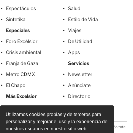
Espectáculos
Salud
Sintetika
Estilo de Vida
Especiales
Viajes
Foro Excélsior
De Utilidad
Crisis ambiental
Apps
Franja de Gaza
Servicios
Metro CDMX
Newsletter
El Chapo
Anúnciate
Más Excelsior
Directorio
Mujeres
Suscripciones
Utilizamos cookies propias y de terceros para
personalizar y mejorar el uso y la experiencia de
© 2026 Todos los derechos reservados. Prohibida la reproducción total
nuestros usuarios en nuestro sitio web.
o parcial, incluyendo cualquier medio electrónico*