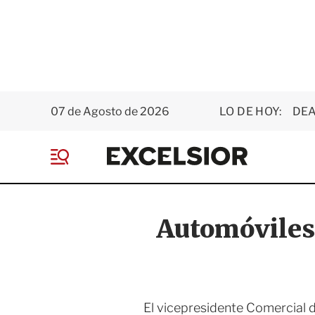
07 de Agosto de 2026
LO DE HOY:
DEA
E
x
M
c
e
e
n
l
ú
s
Automóviles 
i
o
r
El vicepresidente Comercial