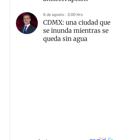
6 de agosto - 2:00 Hrs
G
CDMX: una ciudad que
se inunda mientras se
queda sin agua