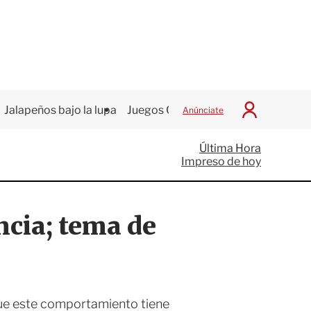
Jalapeños bajo la lupa
Juegos Centroamericanos
Anúnciate
I
n
i
Última Hora
c
Impreso de hoy
i
a
r
S
ncia; tema de
e
s
i
ó
n
ue este comportamiento tiene