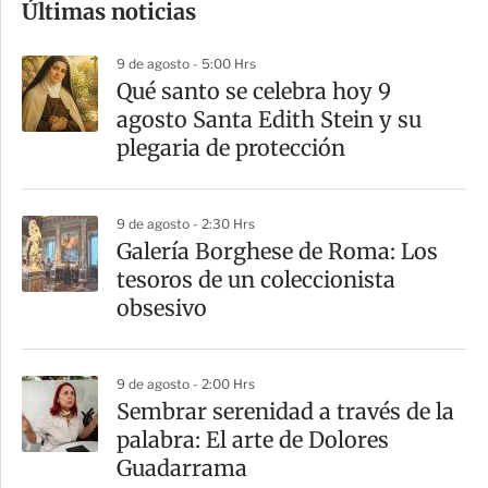
Últimas noticias
m
p
9 de agosto - 5:00 Hrs
a
Qué santo se celebra hoy 9
r
agosto Santa Edith Stein y su
t
plegaria de protección
i
r
9 de agosto - 2:30 Hrs
Galería Borghese de Roma: Los
tesoros de un coleccionista
obsesivo
9 de agosto - 2:00 Hrs
Sembrar serenidad a través de la
palabra: El arte de Dolores
Guadarrama