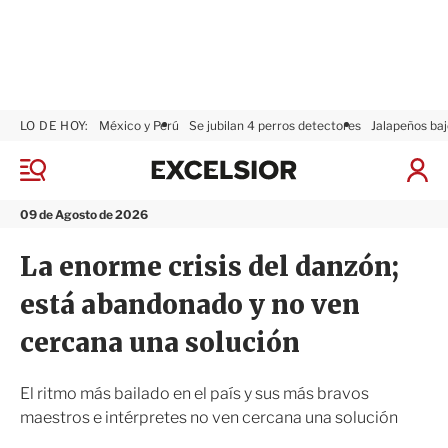
LO DE HOY:
México y Perú
Se jubilan 4 perros detectores
Jalapeños baj
E
x
M
I
c
e
n
n
e
i
09 de Agosto de 2026
ú
l
c
s
i
La enorme crisis del danzón;
i
a
o
r
está abandonado y no ven
r
S
e
cercana una solución
s
i
ó
El ritmo más bailado en el país y sus más bravos
n
maestros e intérpretes no ven cercana una solución