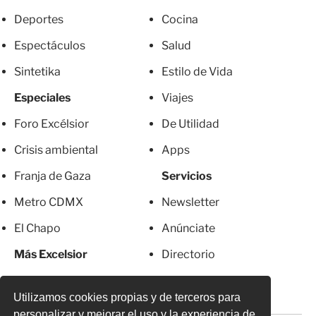
Deportes
Cocina
Espectáculos
Salud
Sintetika
Estilo de Vida
Especiales
Viajes
Foro Excélsior
De Utilidad
Crisis ambiental
Apps
Franja de Gaza
Servicios
Metro CDMX
Newsletter
El Chapo
Anúnciate
Más Excelsior
Directorio
Mujeres
Suscripciones
Utilizamos cookies propias y de terceros para
personalizar y mejorar el uso y la experiencia de