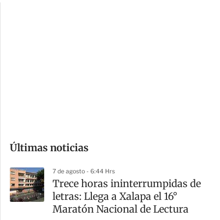
c
a
i
r
o
d
n
a
e
r
s
d
e
c
o
Últimas noticias
m
p
7 de agosto - 6:44 Hrs
a
Trece horas ininterrumpidas de
r
letras: Llega a Xalapa el 16°
t
Maratón Nacional de Lectura
i