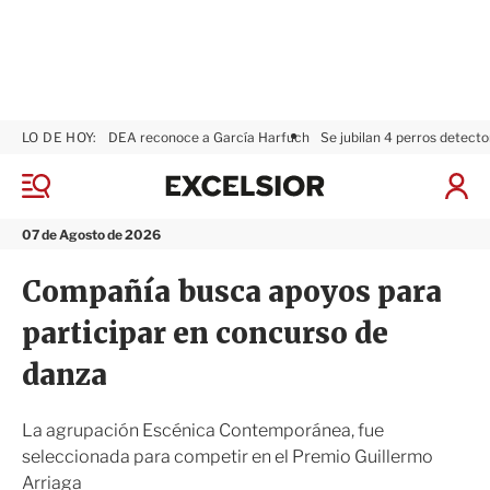
LO DE HOY:
DEA reconoce a García Harfuch
Se jubilan 4 perros detecto
E
x
M
I
c
e
n
n
e
i
07 de Agosto de 2026
ú
l
c
s
i
Compañía busca apoyos para
i
a
o
r
participar en concurso de
r
S
e
danza
s
i
ó
La agrupación Escénica Contemporánea, fue
n
seleccionada para competir en el Premio Guillermo
Arriaga