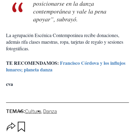
posicionarse en la danza
contemporánea y vale la pena
apoyar”, subrayó.
La agrupación Escénica Contemporánea recibe donaciones,
además rifa clases maestras, ropa, tarjetas de regalo y sesiones
fotográficas.
TE RECOMENDAMOS:
Francisco Córdova y los influjos
lunares; planeta danza
cva
TEMAS:
Cultura
Danza
O
G
p
u