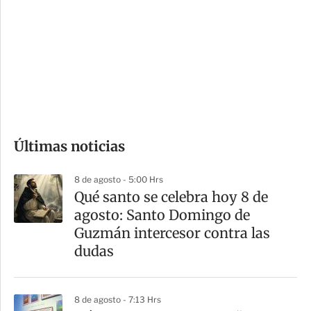
n
a
e
r
s
d
e
c
o
Últimas noticias
m
p
8 de agosto - 5:00 Hrs
a
Qué santo se celebra hoy 8 de
r
agosto: Santo Domingo de
t
Guzmán intercesor contra las
i
dudas
r
8 de agosto - 7:13 Hrs