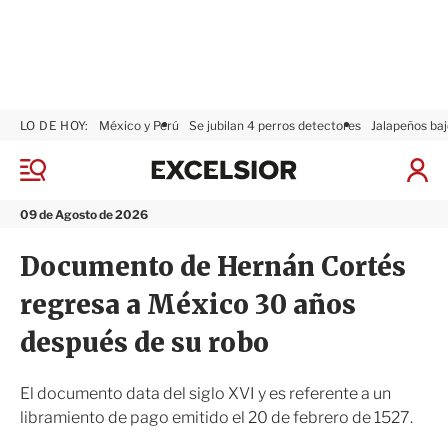
LO DE HOY:
México y Perú
Se jubilan 4 perros detectores
Jalapeños baj
E
x
M
I
c
e
n
n
e
i
09 de Agosto de 2026
ú
l
c
s
i
Documento de Hernán Cortés
i
a
o
r
regresa a México 30 años
r
S
e
después de su robo
s
i
ó
El documento data del siglo XVI y es referente a un
n
libramiento de pago emitido el 20 de febrero de 1527.