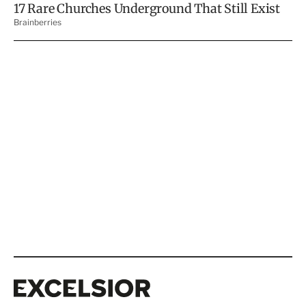
Excelsior
Excelsior