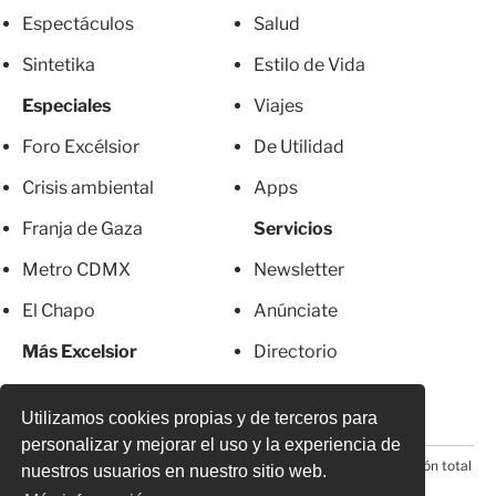
Espectáculos
Salud
Sintetika
Estilo de Vida
Especiales
Viajes
Foro Excélsior
De Utilidad
Crisis ambiental
Apps
Franja de Gaza
Servicios
Metro CDMX
Newsletter
El Chapo
Anúnciate
Más Excelsior
Directorio
Mujeres
Suscripciones
Utilizamos cookies propias y de terceros para
personalizar y mejorar el uso y la experiencia de
© 2026 Todos los derechos reservados. Prohibida la reproducción total
nuestros usuarios en nuestro sitio web.
o parcial, incluyendo cualquier medio electrónico*