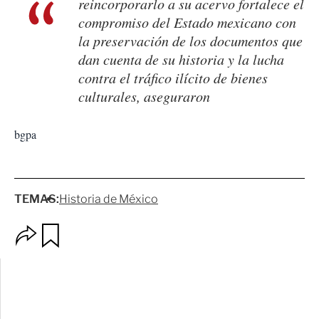
reincorporarlo a su acervo fortalece el
compromiso del Estado mexicano con
la preservación de los documentos que
dan cuenta de su historia y la lucha
contra el tráfico ilícito de bienes
culturales, aseguraron
bgpa
TEMAS:
Historia de México
O
G
p
u
c
a
i
r
o
d