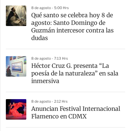
p
8 de agosto - 5:00 Hrs
a
Qué santo se celebra hoy 8 de
r
agosto: Santo Domingo de
t
Guzmán intercesor contra las
i
dudas
r
8 de agosto - 7:13 Hrs
Héctor Cruz G. presenta “La
poesía de la naturaleza” en sala
inmersiva
8 de agosto - 2:12 Hrs
Anuncian Festival Internacional
Flamenco en CDMX