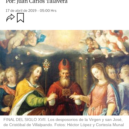
Por:
Juan Carlos Talavera
17 de abril de 2019 - 05:00 Hrs
O
G
u
p
a
c
r
i
d
o
a
n
r
e
s
d
e
c
o
m
p
a
r
t
i
r
FINAL DEL SIGLO XVII. Los desposorios de la Virgen y san José,
de Cristóbal de Villalpando. Fotos: Héctor López y Cortesía Munal