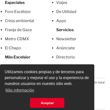
Especiales
Viajes
Foro Excélsior
De Utilidad
Crisis ambiental
Apps
Franja de Gaza
Servicios
Metro CDMX
Newsletter
El Chapo
Anúnciate
Más Excelsior
Directorio
Mujeres
Suscripciones
Utilizamos cookies propias y de terceros para
personalizar y mejorar el uso y la experiencia de
© 2026 Todos los derechos reservados. Prohibida la reproducción total
nuestros usuarios en nuestro sitio web.
o parcial, incluyendo cualquier medio electrónico*
Más información
Aceptar