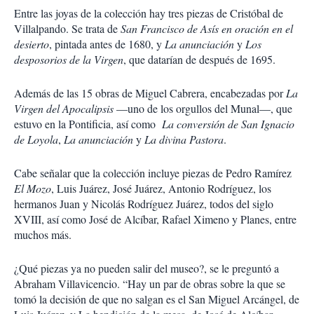
Entre las joyas de la colección hay tres piezas de Cristóbal de
Villalpando. Se trata de
San Francisco de Asís en oración en el
desierto
, pintada antes de 1680, y
La anunciación
y
Los
desposorios de la Virgen
, que datarían de después de 1695.
Además de las 15 obras de Miguel Cabrera, encabezadas por
La
Virgen del Apocalipsis
—uno de los orgullos del Munal—, que
estuvo en la Pontificia, así como
La conversión de San Ignacio
de Loyola
,
La anunciación
y
La divina Pastora
.
Cabe señalar que la colección incluye piezas de Pedro Ramírez
El Mozo
, Luis Juárez, José Juárez, Antonio Rodríguez, los
hermanos Juan y Nicolás Rodríguez Juárez, todos del siglo
XVIII, así como José de Alcíbar, Rafael Ximeno y Planes, entre
muchos más.
¿Qué piezas ya no pueden salir del museo?, se le preguntó a
Abraham Villavicencio. “Hay un par de obras sobre la que se
tomó la decisión de que no salgan es el San Miguel Arcángel, de