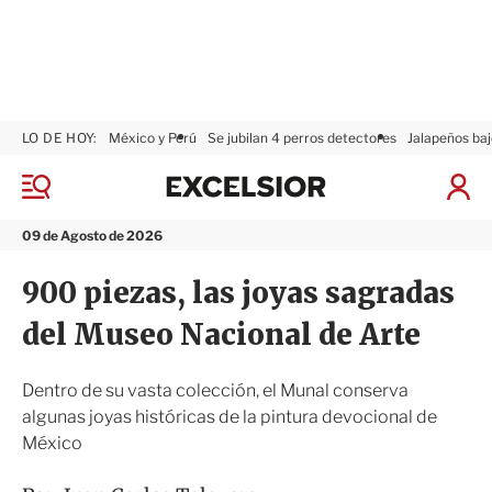
LO DE HOY:
México y Perú
Se jubilan 4 perros detectores
Jalapeños baj
E
x
M
I
c
e
n
n
e
i
09 de Agosto de 2026
ú
l
c
s
i
900 piezas, las joyas sagradas
i
a
o
r
del Museo Nacional de Arte
r
S
e
s
Dentro de su vasta colección, el Munal conserva
i
algunas joyas históricas de la pintura devocional de
ó
México
n