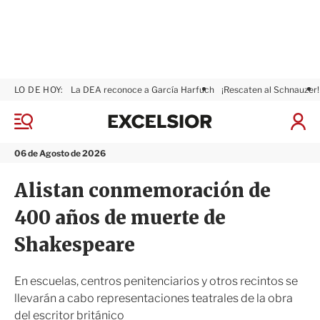
LO DE HOY:
La DEA reconoce a García Harfuch
¡Rescaten al Schnauzer!
E
x
M
I
c
e
n
n
e
i
06 de Agosto de 2026
ú
l
c
s
i
Alistan conmemoración de
i
a
o
r
400 años de muerte de
r
S
e
Shakespeare
s
i
ó
En escuelas, centros penitenciarios y otros recintos se
n
llevarán a cabo representaciones teatrales de la obra
del escritor británico