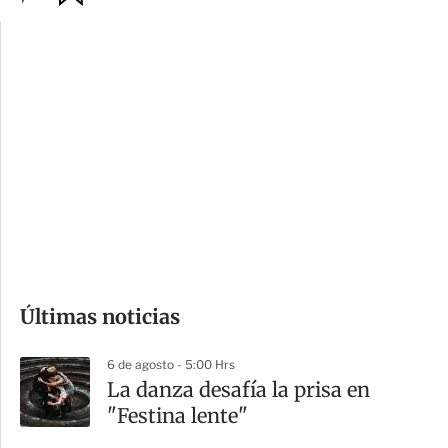
p
u
c
a
i
r
o
d
n
a
e
r
s
d
e
c
o
Últimas noticias
m
p
6 de agosto - 5:00 Hrs
a
La danza desafía la prisa en
r
"Festina lente"
t