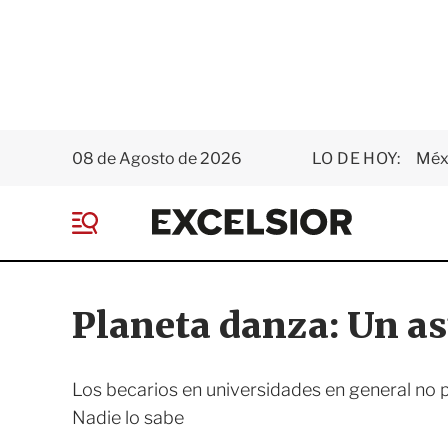
08 de Agosto de 2026
LO DE HOY:
Méxi
E
x
M
c
e
e
n
l
ú
s
Planeta danza: Un as
i
o
r
Los becarios en universidades en general no p
Nadie lo sabe