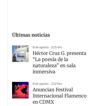
G
Últimas noticias
8 de agosto - 2:15 Hrs
Héctor Cruz G. presenta
“La poesía de la
naturaleza” en sala
inmersiva
8 de agosto - 2:12 Hrs
Anuncian Festival
Internacional Flamenco
en CDMX