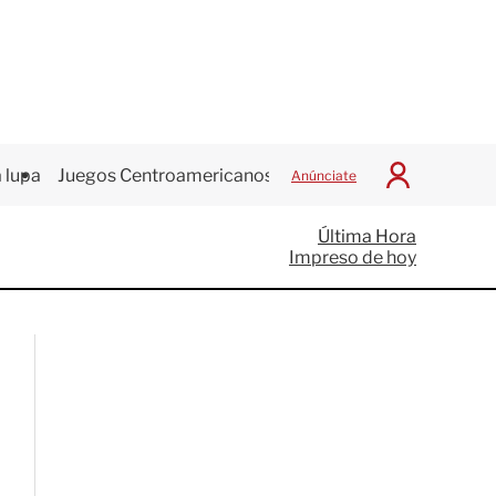
 lupa
Juegos Centroamericanos
Anúnciate
I
n
i
Última Hora
c
Impreso de hoy
i
a
r
S
e
s
i
ó
n