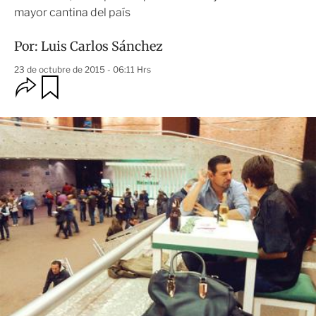
mayor cantina del país
Por:
Luis Carlos Sánchez
23 de octubre de 2015 - 06:11 Hrs
O
G
u
p
a
c
r
i
d
o
a
n
r
e
s
d
e
c
o
m
p
a
r
t
i