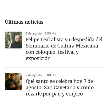
e
c
o
Últimas noticias
m
p
7 de agosto - 5:00 Hrs
a
Felipe Leal alista su despedida del
r
Seminario de Cultura Mexicana
t
con coloquio, festival y
i
exposición
r
7 de agosto - 5:00 Hrs
Qué santo se celebra hoy 7 de
agosto: San Cayetano y cómo
rezarle por pan y empleo