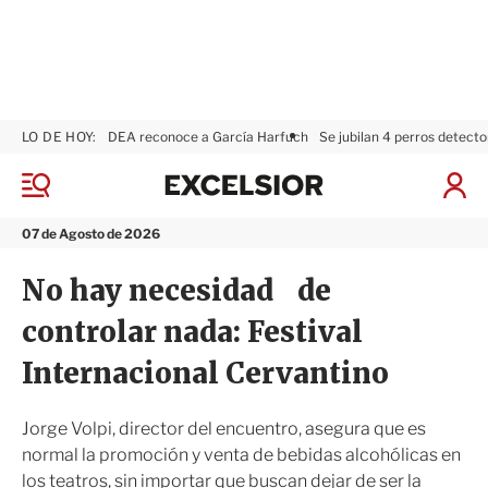
LO DE HOY:
DEA reconoce a García Harfuch
Se jubilan 4 perros detecto
E
x
M
I
c
e
n
n
e
i
07 de Agosto de 2026
ú
l
c
s
i
No hay necesidad de
i
a
o
r
controlar nada: Festival
r
S
e
Internacional Cervantino
s
i
ó
Jorge Volpi, director del encuentro, asegura que es
n
normal la promoción y venta de bebidas alcohólicas en
los teatros, sin importar que buscan dejar de ser la