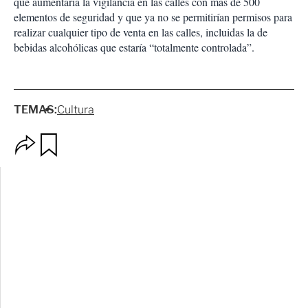
que aumentaría la vigilancia en las calles con más de 500
elementos de seguridad y que ya no se permitirían permisos para
realizar cualquier tipo de venta en las calles, incluidas la de
bebidas alcohólicas que estaría “totalmente controlada”.
TEMAS:
Cultura
O
G
p
u
c
a
i
r
o
d
n
a
e
r
s
d