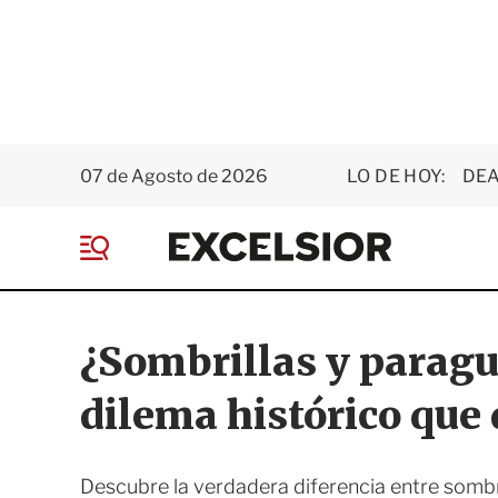
07 de Agosto de 2026
LO DE HOY:
DEA
E
x
M
c
e
e
n
l
ú
s
¿Sombrillas y paragu
i
o
dilema histórico que
r
Descubre la verdadera diferencia entre sombri