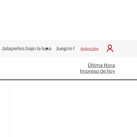
Jalapeños bajo la lupa
Juegos Centroamericanos
Anúnciate
I
n
i
Última Hora
c
Impreso de hoy
i
a
r
S
e
s
i
ó
n