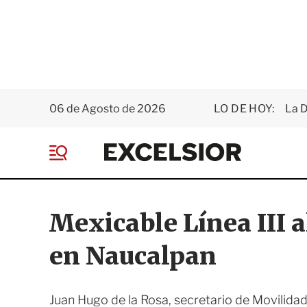
06 de Agosto de 2026
LO DE HOY:
La D
E
x
M
c
e
e
n
l
ú
s
Mexicable Línea III 
i
o
en Naucalpan
r
Juan Hugo de la Rosa, secretario de Movilidad