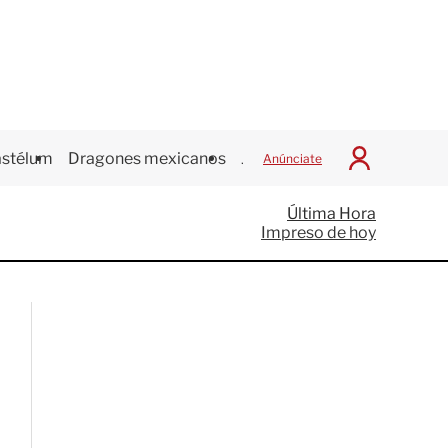
stélum
Dragones mexicanos
Juegos Centroamericanos
Anúnciate
I
n
i
Última Hora
c
Impreso de hoy
i
a
r
S
e
s
i
ó
n