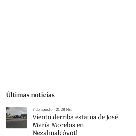
p
u
c
a
i
r
o
d
n
a
e
r
s
d
e
c
o
Últimas noticias
m
p
7 de agosto - 21:29 Hrs
a
Viento derriba estatua de José
r
María Morelos en
t
Nezahualcóyotl