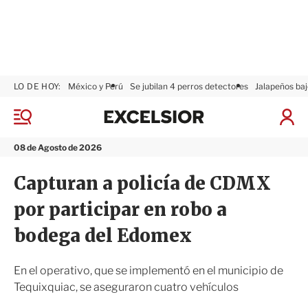
LO DE HOY:
México y Perú
Se jubilan 4 perros detectores
Jalapeños baj
E
x
M
I
c
e
n
n
e
i
08 de Agosto de 2026
ú
l
c
s
i
Capturan a policía de CDMX
i
a
o
r
por participar en robo a
r
S
e
bodega del Edomex
s
i
ó
En el operativo, que se implementó en el municipio de
n
Tequixquiac, se aseguraron cuatro vehículos