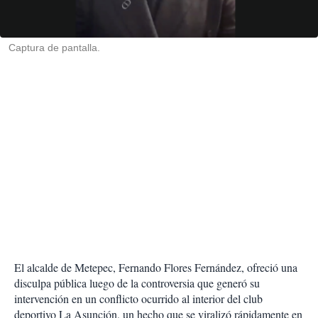
t
i
r
Captura de pantalla.
El alcalde de Metepec, Fernando Flores Fernández, ofreció una
disculpa pública luego de la controversia que generó su
intervención en un conflicto ocurrido al interior del club
deportivo La Asunción, un hecho que se viralizó rápidamente en