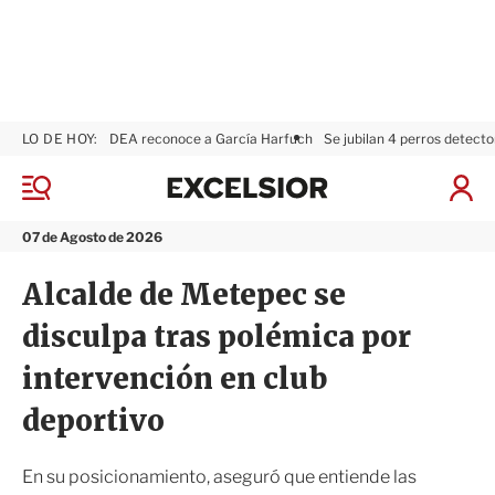
LO DE HOY:
DEA reconoce a García Harfuch
Se jubilan 4 perros detecto
E
x
M
I
c
e
n
n
e
i
07 de Agosto de 2026
ú
l
c
s
i
Alcalde de Metepec se
i
a
o
r
disculpa tras polémica por
r
S
e
intervención en club
s
i
deportivo
ó
n
En su posicionamiento, aseguró que entiende las