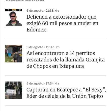
p
6 de agosto - 21:38 Hrs
a
Detienen a extorsionador que
r
exigió 60 mil pesos a mujer en
t
Edomex
i
r
6 de agosto - 19:37 Hrs
Así encontraron a 14 perritos
rescatados de la llamada Granjita
de Chopos en Ixtapaluca
6 de agosto - 17:34 Hrs
Capturan en Ecatepec a “El Sexy”,
líder de célula de la Unión Tepito