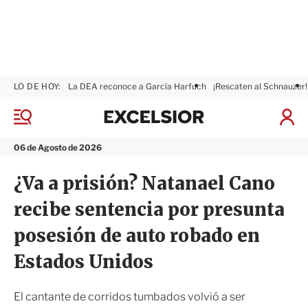
LO DE HOY:
La DEA reconoce a García Harfuch
¡Rescaten al Schnauzer!
E
x
M
I
c
e
n
n
e
i
06 de Agosto de 2026
ú
l
c
s
i
¿Va a prisión? Natanael Cano
i
a
o
r
recibe sentencia por presunta
r
S
e
posesión de auto robado en
s
i
Estados Unidos
ó
n
El cantante de corridos tumbados volvió a ser