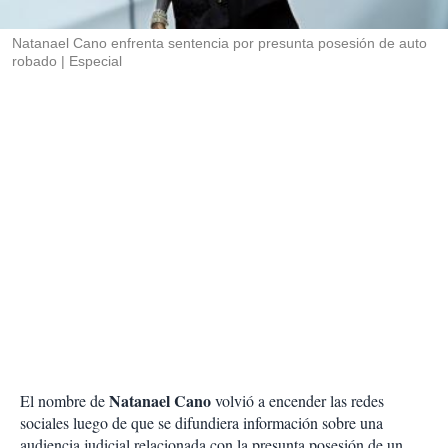
i
r
Natanael Cano enfrenta sentencia por presunta posesión de auto
robado
Especial
Natanael Cano
El nombre de
volvió a encender las redes
sociales luego de que se difundiera información sobre una
audiencia judicial relacionada con la presunta posesión de un