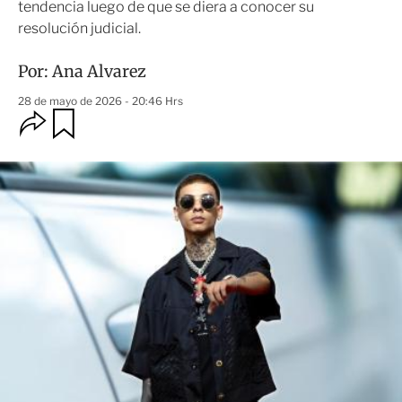
tendencia luego de que se diera a conocer su
resolución judicial.
Por:
Ana Alvarez
28 de mayo de 2026 - 20:46 Hrs
O
G
u
p
a
c
r
i
d
o
a
n
r
e
s
d
e
c
o
m
p
a
r
t