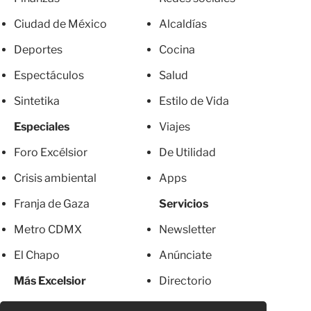
Ciudad de México
Alcaldías
Deportes
Cocina
Espectáculos
Salud
Sintetika
Estilo de Vida
Especiales
Viajes
Foro Excélsior
De Utilidad
Crisis ambiental
Apps
Franja de Gaza
Servicios
Metro CDMX
Newsletter
El Chapo
Anúnciate
Más Excelsior
Directorio
Mujeres
Suscripciones