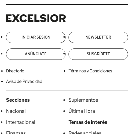
Excelsior
Excelsior
INICIAR SESIÓN
NEWSLETTER
ANÚNCIATE
SUSCRÍBETE
Directorio
Términos y Condiciones
Aviso de Privacidad
Secciones
Suplementos
Nacional
Última Hora
Internacional
Temas de interés
Finanzas
Redes sociales