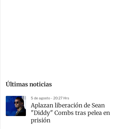
c
a
i
r
o
d
n
a
e
r
s
d
e
c
o
Últimas noticias
m
p
5 de agosto - 20:27 Hrs
a
Aplazan liberación de Sean
r
"Diddy" Combs tras pelea en
t
prisión
i