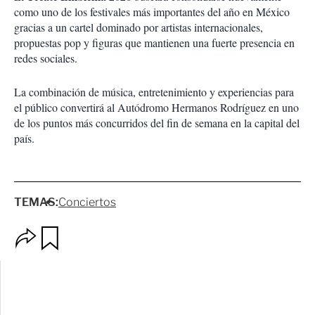
como uno de los festivales más importantes del año en México
gracias a un cartel dominado por artistas internacionales,
propuestas pop y figuras que mantienen una fuerte presencia en
redes sociales.
La combinación de música, entretenimiento y experiencias para
el público convertirá al Autódromo Hermanos Rodríguez en uno
de los puntos más concurridos del fin de semana en la capital del
país.
TEMAS:
Conciertos
O
G
p
u
c
a
i
r
o
d