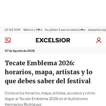
LO DE HOY:
México y Perú
Se jubilan 4 perros detectores
Jalapeños baj
E
x
M
I
c
e
n
n
e
i
07 de Agosto de 2026
ú
l
c
s
i
Tecate Emblema 2026:
i
a
o
r
horarios, mapa, artistas y lo
r
S
e
que debes saber del festival
s
i
ó
Conoce los horarios, mapa, artistas, accesos y cómo
n
llegar al Tecate Emblema 2026 en el Autódromo
Hermanos Rodríguez.