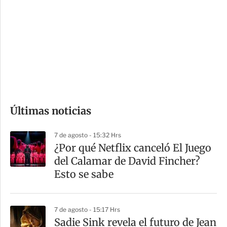
n
a
e
r
s
d
e
c
o
Últimas noticias
m
p
7 de agosto - 15:32 Hrs
a
¿Por qué Netflix canceló El Juego
r
del Calamar de David Fincher?
t
Esto se sabe
i
r
7 de agosto - 15:17 Hrs
Sadie Sink revela el futuro de Jean